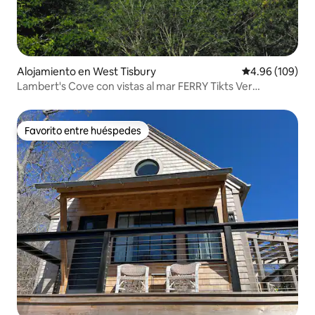
Alojamiento en West Tisbury
Calificación pr
4.96 (109)
Lambert's Cove con vistas al mar FERRY Tikts Ver
descripción
Favorito entre huéspedes
Favorito entre huéspedes