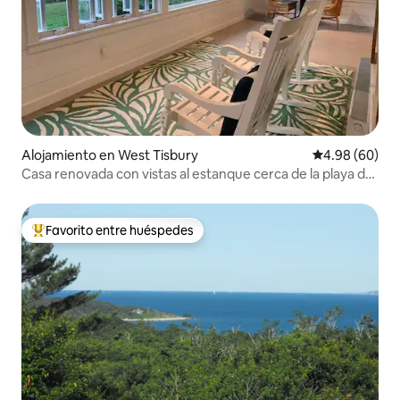
Alojamiento en West Tisbury
Calificación p
4.98 (60)
Casa renovada con vistas al estanque cerca de la playa de
Lamberts Cove
Favorito entre huéspedes
Favorito entre huéspedes preferido