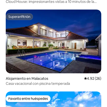
Cloud House: impresionantes vistas a 10 minutos de la
ciudad
Superanfitrión
Superanfitrión
Alojamiento en Malacatos
Calificación p
4.92 (26)
Casa vacacional con piscina temperada
Favorito entre huéspedes
Favorito entre huéspedes