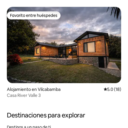
Favorito entre huéspedes
Favorito entre huéspedes
Alojamiento en Vilcabamba
Calificación
5.0 (18)
Casa River Valle 3
Destinaciones para explorar
Destinos a un paso de ti