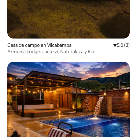
Casa de campo en Vilcabamba
Calificació
5.0 (3)
Armonía Lodge: Jacuzzi, Naturaleza y Río.