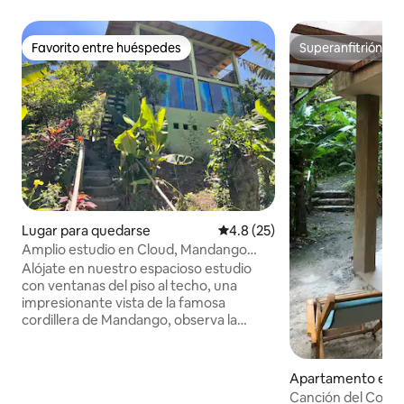
Favorito entre huéspedes
Superanfitrión
Favorito entre huéspedes
Superanfitrión
Lugar para quedarse
Calificación promedio: 4.8 de 
4.8 (25)
Amplio estudio en Cloud, Mandango
Vista
Alójate en nuestro espacioso estudio
con ventanas del piso al techo, una
impresionante vista de la famosa
cordillera de Mandango, observa la
puesta de sol desde tu sala de estar,
disfruta de una sauna húmeda privada,
con cocina completa,
Apartamento en 
lavadora/secadora. Hermoso y relajante
Canción del Corazó