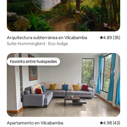
Arquitectura subterránea en Vilcabamba
Calificación p
4.89 (35)
Suite Hummingbird - Eco-lodge
Favorito entre huéspedes
Favorito entre huéspedes
Apartamento en Vilcabamba
Calificación 
4.98 (43)