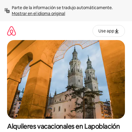
Omite
Parte de la información se tradujo automáticamente. 
el
Mostrar en el idioma original
contenido
Use app
Alquileres vacacionales en Lapoblación