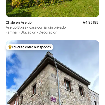
Chalé en Areitio
Calificación p
4.95 (85)
Areitio Etxea - casa con jardín privado
Familiar
·
Ubicación
·
Decoración
Favorito entre huéspedes
Favorito entre huéspedes preferido