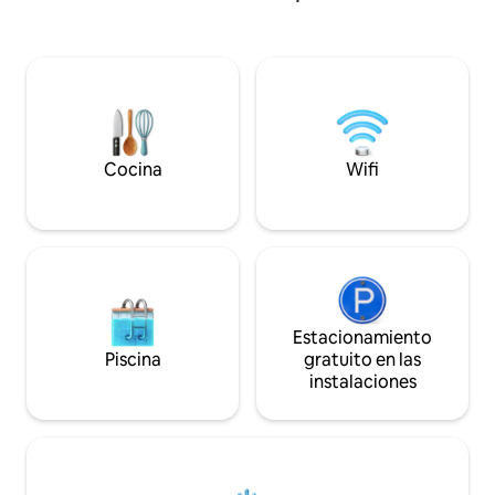
BAÑOS totalmente
Estratégicamente situada a escasos 10'
HABITACIONES con
del Barrio de la Estación de Haro y sus
comunicadas direc
bodegas centenarias y a 25' de la calle
Muy bien conexio
Laurel de Logroño. Rodeados de los
principales Vitoria
mejores viñedos del mundo y de un
Sebastián, Pamplona *num. 
patrimonio inigualable.
XVI00159
Cocina
Wifi
Estacionamiento
Piscina
gratuito en las
instalaciones