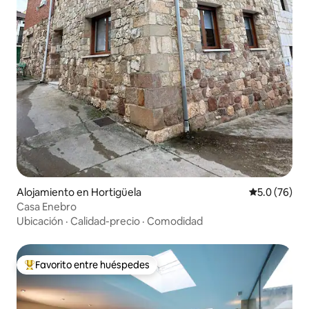
Alojamiento en Hortigüela
Calificación
5.0 (76)
Casa Enebro
Ubicación
·
Calidad-precio
·
Comodidad
Favorito entre huéspedes
Favorito entre huéspedes preferido