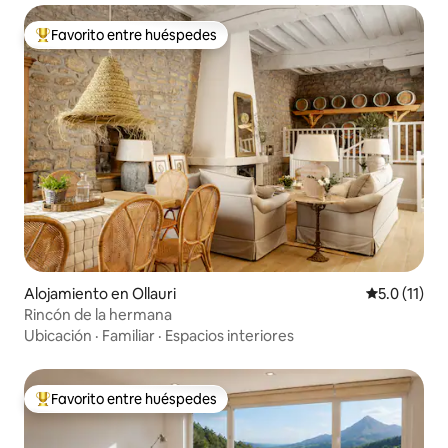
Favorito entre huéspedes
Favorito entre huéspedes preferido
Alojamiento en Ollauri
Calificación
5.0 (11)
Rincón de la hermana
Ubicación
·
Familiar
·
Espacios interiores
Favorito entre huéspedes
Favorito entre huéspedes preferido