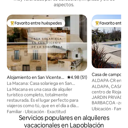
aspectos.
Favorito entre huéspedes
Favorito entre
Favorito entre huéspedes preferido
Favorito entre hu
Casa de campo en
Alojamiento en San Vicente d
Calificación promedio: 4.98 de 
4.98 (51)
ALDAPA·CR en RI
e la Sonsierra
La Macana: Casa solariega en San
espacio muy cuida
ALDAPA, CASA con
Vicente Sonsierra
La Macana es una casa de alquiler
centro de Rioja Alavesa· EXT
turístico completo, totalmente
JARDIN PRIVADO q
restaurada. Es el lugar perfecto para
BARBACOA -zona
viajeros como tú, que en el día a día
EXTERIOR -zona de HAMACAS desde los
Ubicación
·
Familia
tenéis poco tiempo y muchas
Familiar
·
Ubicación
·
Exactitud
que se divisa un m
obligaciones, y lo que más os importa es
Servicios populares en alquileres
INTERIOR -COCINA COMEDOR SALÓN
compartir vuestros mejores momentos
vacacionales en Lapoblación
muy amplio con fre
con la familia y/o con buenos amigos.