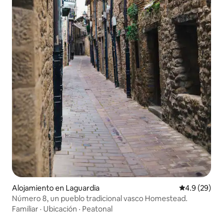
Alojamiento en Laguardia
Calificación
4.9 (29)
Número 8, un pueblo tradicional vasco Homestead.
Familiar
·
Ubicación
·
Peatonal