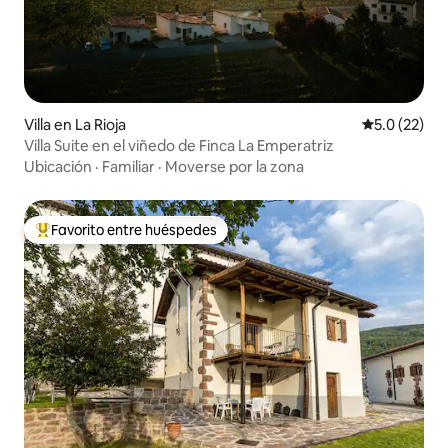
Villa en La Rioja
Calificación
5.0 (22)
Villa Suite en el viñedo de Finca La Emperatriz
Ubicación
·
Familiar
·
Moverse por la zona
Favorito entre huéspedes
Favorito entre huéspedes preferido