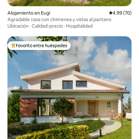
Alojamiento en Eugi
Calificación p
4.99 (70)
Agradable casa con chimenea y vistas al pantano
Ubicación
·
Calidad-precio
·
Hospitalidad
Favorito entre huéspedes
Favorito entre huéspedes preferido