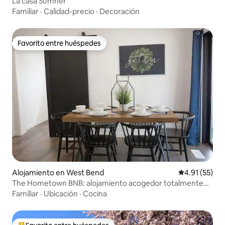
La casa Sumner
Familiar
·
Calidad-precio
·
Decoración
Favorito entre huéspedes
Favorito entre huéspedes
Alojamiento en West Bend
Calificación 
4.91 (55)
The Hometown BNB: alojamiento acogedor totalmente
renovado
Familiar
·
Ubicación
·
Cocina