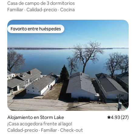
Casa de campo de 3 dormitorios
Familiar
·
Calidad-precio
·
Cocina
Favorito entre huéspedes
Favorito entre huéspedes
Alojamiento en Storm Lake
Calificación 
4.93 (27)
¡Casa acogedora frente al lago!
Calidad-precio
·
Familiar
·
Check-out