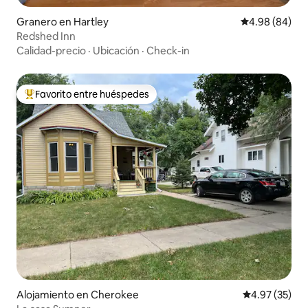
Granero en Hartley
Calificación p
4.98 (84)
Redshed Inn
Calidad-precio
·
Ubicación
·
Check-in
Favorito entre huéspedes
Favorito entre huéspedes preferido
Alojamiento en Cherokee
Calificación 
4.97 (35)