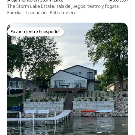
The Storm Lake Estate: sala de juegos, teatro y fogata
Familiar
·
Ubicación
·
Patio trasero
Favorito entre huéspedes
Favorito entre huéspedes