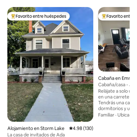
Favorito entre huéspedes
Favorito entre
Favorito entre huéspedes preferido
Favorito entre hu
Cabaña en Emmet
Cabaña/casa - Jacu
Highlands!
Relájate a solo u
en una carretera d
Tendrás una casa 
dormitorios y una
hidromasaje para ti. Disfruta de las vi
Familiar
·
Ubicació
de nuestras Tierra
disfruta de la bell
Alojamiento en Storm Lake
Calificación promedio: 4.98 de 5
4.98 (130)
de caza público c
La casa de invitados de Ada