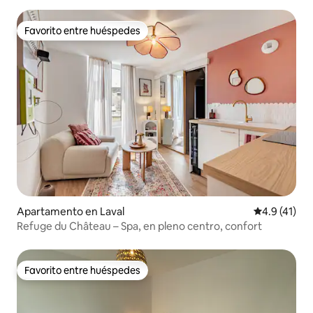
Favorito entre huéspedes
Favorito entre huéspedes
Apartamento en Laval
Calificación
4.9 (41)
Refuge du Château – Spa, en pleno centro, confort
Favorito entre huéspedes
Favorito entre huéspedes