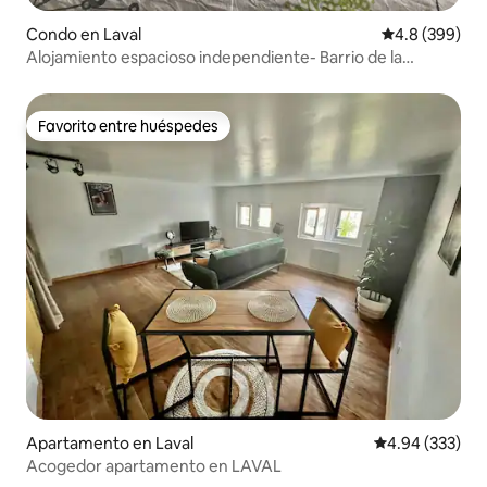
Condo en Laval
Calificación p
4.8 (399)
Alojamiento espacioso independiente- Barrio de la
estación
Favorito entre huéspedes
Favorito entre huéspedes
Apartamento en Laval
Calificación pr
4.94 (333)
Acogedor apartamento en LAVAL