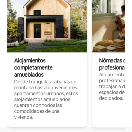
Alojamientos
Nómadas digit
completamente
profesionales 
amueblados
Alojamientos 
profesionales 
Desde tranquilas cabañas de
trabajan a dist
montaña hasta convenientes
espacios de tr
apartamentos urbanos, estos
dedicados.
alojamientos amueblados
cuentan con todos las
comodidades de una
vivienda.