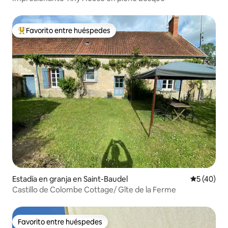
Favorito entre huéspedes
Favorito entre huéspedes preferido
Estadía en granja en Saint-Baudel
Calificaci
5 (40)
Castillo de Colombe Cottage/ Gîte de la Ferme
Favorito entre huéspedes
Favorito entre huéspedes