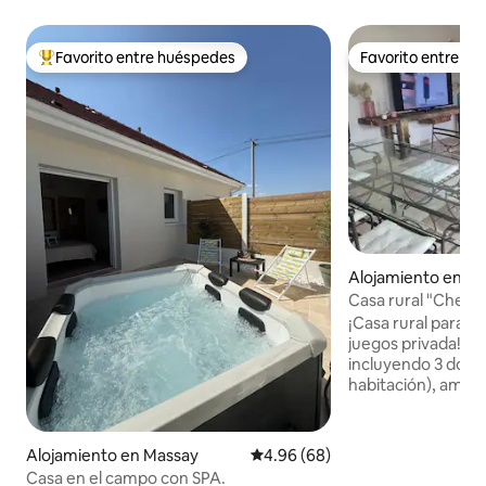
Favorito entre huéspedes
Favorito entre h
Favorito entre huéspedes preferido
Favorito entre h
Alojamiento en Ce
Casa rural "Chez Paulette
los viñedos
¡Casa rural para 6
juegos privada! Todas las comodidades,
incluyendo 3 dorm
habitación), ampli
pantalla plana y s
con ducha a ras de
cerrado con colum
Alojamiento en Massay
Calificación promedio: 4.96 de 
4.96 (68)
ventaja: ¡una sala 
Casa en el campo con SPA.