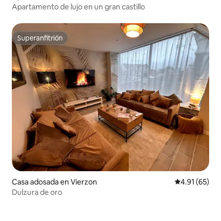
Apartamento de lujo en un gran castillo
Superanfitrión
Superanfitrión
Casa adosada en Vierzon
Calificación 
4.91 (65)
Dulzura de oro