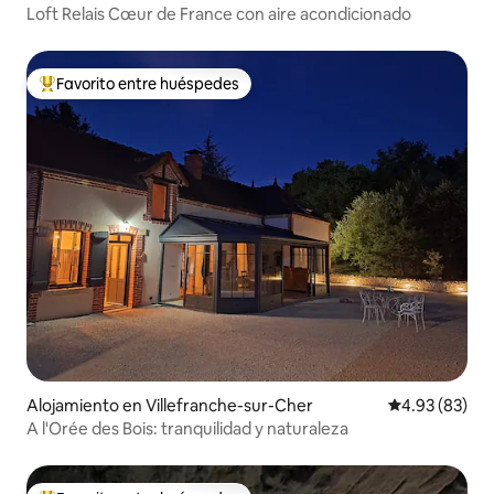
Loft Relais Cœur de France con aire acondicionado
Favorito entre huéspedes
Favorito entre huéspedes preferido
Alojamiento en Villefranche-sur-Cher
Calificación p
4.93 (83)
A l'Orée des Bois: tranquilidad y naturaleza