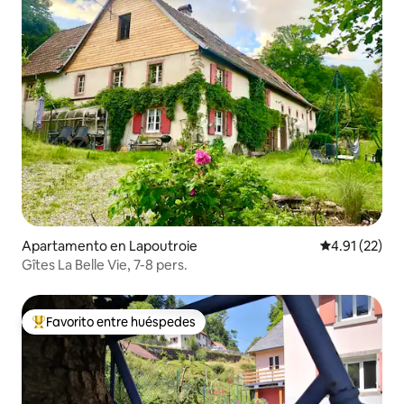
Apartamento en Lapoutroie
Calificación 
4.91 (22)
Gîtes La Belle Vie, 7-8 pers.
Favorito entre huéspedes
Favorito entre huéspedes preferido