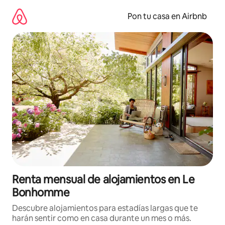
Omite
el
Pon tu casa en Airbnb
contenido
Renta mensual de alojamientos en Le
Bonhomme
Descubre alojamientos para estadías largas que te
harán sentir como en casa durante un mes o más.