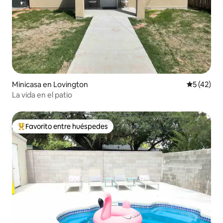
Minicasa en Lovington
Calificaci
5 (42)
La vida en el patio
Favorito entre huéspedes
Favorito entre huéspedes preferido