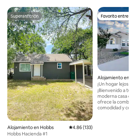
Superanfitrión
Favorito entre h
Superanfitrión
Favorito entre h
Alojamiento en H
¡Un hogar lejos de
¡Bienvenido a tu e
moderna casa de 
ofrece la combinac
comodidad y conve
pocos minutos del
colegio y centro c
cerca de toda la a
Alojamiento en Hobbs
Calificación promedio: 4.86 de 5
4.86 (133)
disfrutas de un ret
Hobbs Hacienda #1