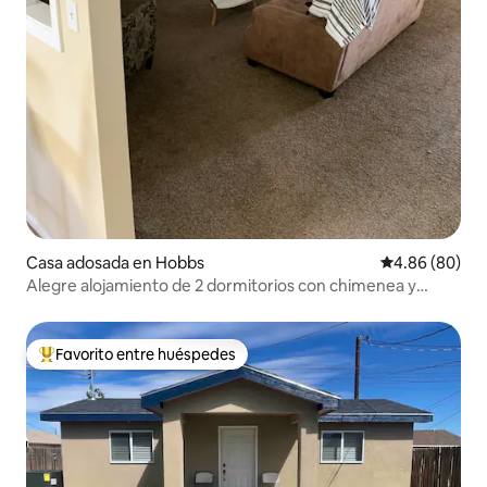
Casa adosada en Hobbs
Calificación p
4.86 (80)
Alegre alojamiento de 2 dormitorios con chimenea y
aparcamiento cubierto
Favorito entre huéspedes
Favorito entre huéspedes preferido