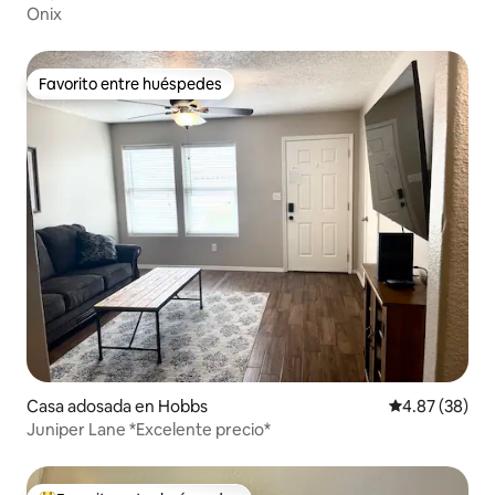
Onix
Favorito entre huéspedes
Favorito entre huéspedes
Casa adosada en Hobbs
Calificación p
4.87 (38)
Juniper Lane *Excelente precio*