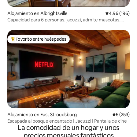
Alojamiento en Albrightsville
Calificación pr
4.96 (196)
Capacidad para 6 personas, jacuzzi, admite mascotas,
lagos y piscina
Favorito entre huéspedes
Favorito entre huéspedes preferido
Alojamiento en East Stroudsburg
Calificació
5 (253)
Escapada al bosque encantado | Jacuzzi | Pantalla de cine
La comodidad de un hogar y unos
precios mensuales fantásticos