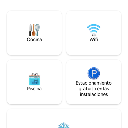
comedor al aire li
comprada en 1830 por la célebre
todas las comodid
soprano Giuditta Pasta. Tome un bote o
ofrecerte una est
camine hasta Torno para encontrar un
puedes disfrutar de 
bar, cafetería, tienda y restaurantes.
abierta en los me
Como está a poca distancia en coche, y
(01.06/15/.09). ¡P
el transporte público está cerca. El
nosotros para cual
apartamento está a 5 km de Como, a 2
información!
Cocina
Wifi
km de Torno, a 40 km de Milán, a 38 km
de Lugano. Se puede llegar en
transporte público: los autobuses C30
C31 C32 salen aproximadamente cada
hora desde la estación de tren de Como
San Giovanni, Como Lago Ferrovie Nord
o desde la Piazza Matteotti hacia Como-
Bellagio, tardan unos 8 minutos en llegar
Estacionamiento
a la parada Blevio - Decorations Savio, a
Piscina
gratuito en las
unos 100 m de la casa. Una alternativa
instalaciones
agradable al transporte público
tradicional puede ser el uso de los barcos
de la navegación del lago de Como, a
partir de la Piazza Cavour en dirección a
Torno, desde donde caminando durante
unos 15 minutos se llega al destino. POR