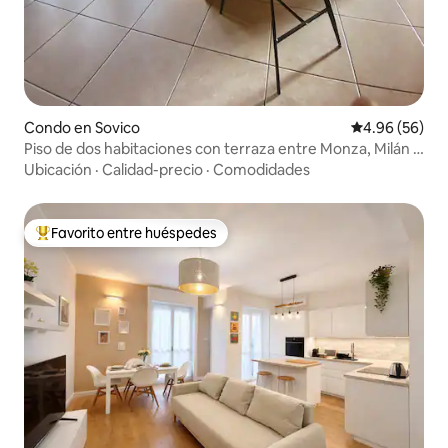
Condo en Sovico
Calificación p
4.96 (56)
Piso de dos habitaciones con terraza entre Monza, Milán y
Como
Ubicación
·
Calidad-precio
·
Comodidades
Favorito entre huéspedes
Favorito entre huéspedes preferido