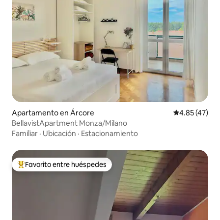
Apartamento en Árcore
Calificación 
4.85 (47)
BellavistApartment Monza/Milano
Familiar
·
Ubicación
·
Estacionamiento
Favorito entre huéspedes
Favorito entre huéspedes preferido