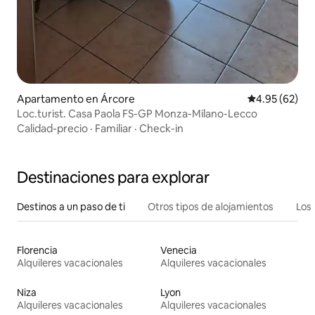
Apartamento en Árcore
Calificación p
4.95 (62)
Loc.turist. Casa Paola FS-GP Monza-Milano-Lecco
Calidad-precio
·
Familiar
·
Check-in
Destinaciones para explorar
Destinos a un paso de ti
Otros tipos de alojamientos
Los 
Florencia
Venecia
Alquileres vacacionales
Alquileres vacacionales
Niza
Lyon
Alquileres vacacionales
Alquileres vacacionales