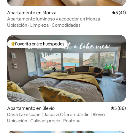
Apartamento en Monza
Calificaci
5 (41)
Apartamento luminoso y acogedor en Monza
Ubicación
·
Limpieza
·
Comodidades
Favorito entre huéspedes
Favorito entre huéspedes preferido
Apartamento en Blevio
Calificaci
5 (86)
Dana Lakescape | Jacuzzi Ofuro + Jardín | Blevio
Ubicación
·
Calidad-precio
·
Peatonal