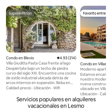
Superanfitrión
Favorito entre h
Superanfitrión
Favorito entre h
Condo en Blevio
Calificación promedio: 4.93 de 5
4.93 (214)
Villa Giuditta Pasta Casa frente al lago
Condo en Villasan
Despiértate bajo un techo de piedra
Moderno apartame
curvo del siglo XIII. Encuentre una cocina
«Cara Brianza»
Estamos encantad
de estilo industrial ubicada detrás de
nuestro moderno
arcos internos en expansión. Beba en
nueva construcci
magníficas vistas al lago y a la montaña
Calidad-precio
·
Ubicación
·
Wifi
ubicado en Villasa
desde una hamaca sombreada. Diríjase
Parque de Monza.
Ubicación
·
Calida
directamente al lago de Como desde las
Servicios populares en alquileres
de dos habitacione
soleadas terrazas del jardín. CIR: 013026-
cocina abierta, do
vacacionales en Lesmo
CNI-00010 La casa de planta baja forma
cama, baño y jardí
parte de una villa del siglo XIII que fue