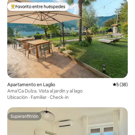
Favorito entre huéspedes
Favorito entre huéspedes preferido
Apartamento en Laglio
Calificaci
5 (38)
Ama'Ca Dulza. Vista al jardín y al lago
Ubicación
·
Familiar
·
Check-in
Superanfitrión
Superanfitrión