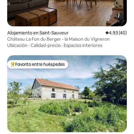
Alojamiento en Saint-Sauveur
Calificación 
4.93 (40)
Château La Fon du Berger - la Maison du Vigneron
Ubicación
·
Calidad-precio
·
Espacios interiores
Favorito entre huéspedes
Favorito entre huéspedes preferido