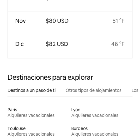
Nov
$80 USD
51 °F
Dic
$82 USD
46 °F
Destinaciones para explorar
Destinos a un paso de ti
Otros tipos de alojamientos
Los 
París
Lyon
Alquileres vacacionales
Alquileres vacacionales
Toulouse
Burdeos
Alquileres vacacionales
Alquileres vacacionales