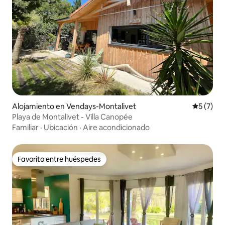
Alojamiento en Vendays-Montalivet
Calificac
5 (7)
Playa de Montalivet - Villa Canopée
Familiar
·
Ubicación
·
Aire acondicionado
Favorito entre huéspedes
Favorito entre huéspedes