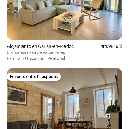
Alojamiento en Gaillan-en-Médoc
Calificación p
4.98 (63)
Luminosa casa de vacaciones
Familiar
·
Ubicación
·
Peatonal
Favorito entre huéspedes
Favorito entre huéspedes