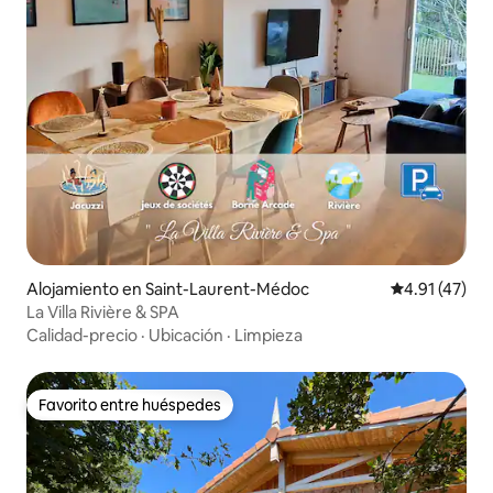
Alojamiento en Saint-Laurent-Médoc
Calificación 
4.91 (47)
La Villa Rivière & SPA
Calidad-precio
·
Ubicación
·
Limpieza
Favorito entre huéspedes
Favorito entre huéspedes