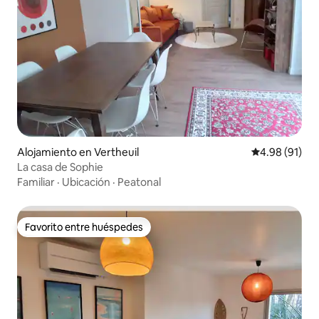
Alojamiento en Vertheuil
Calificación 
4.98 (91)
La casa de Sophie
Familiar
·
Ubicación
·
Peatonal
Favorito entre huéspedes
Favorito entre huéspedes