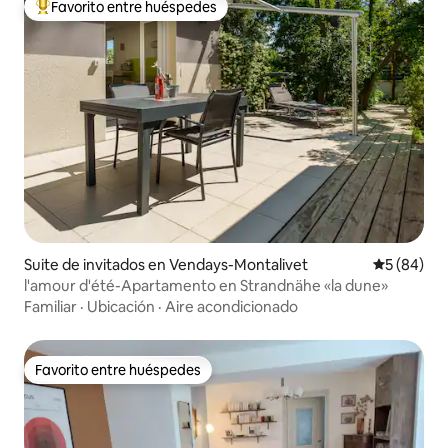
Favorito entre huéspedes
Favorito entre huéspedes preferido
Suite de invitados en Vendays-Montalivet
Calificaci
5 (84)
l'amour d'été-Apartamento en Strandnähe «la dune»
Familiar
·
Ubicación
·
Aire acondicionado
Favorito entre huéspedes
Favorito entre huéspedes