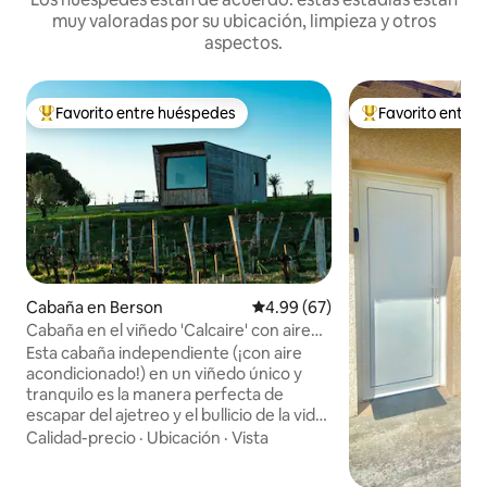
muy valoradas por su ubicación, limpieza y otros
aspectos.
Favorito entre huéspedes
Favorito entre
Favorito entre huéspedes preferido
Favorito entre hu
Cabaña en Berson
Calificación promedio: 4.99 de 
4.99 (67)
Cabaña en el viñedo 'Calcaire' con aire
acondicionado
Esta cabaña independiente (¡con aire
acondicionado!) en un viñedo único y
tranquilo es la manera perfecta de
escapar del ajetreo y el bullicio de la vida
cotidiana. Relájate y desconecta en esta
Calidad-precio
·
Ubicación
·
Vista
escapada privada y tranquila. La cabaña
está flanqueada por vides a un lado y por