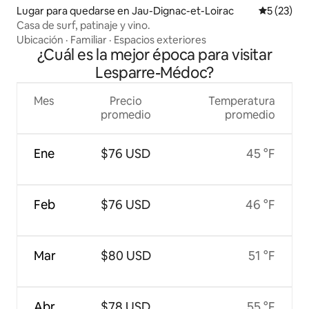
Lugar para quedarse en Jau-Dignac-et-Loirac
Calificaci
5 (23)
Casa de surf, patinaje y vino.
Ubicación
·
Familiar
·
Espacios exteriores
¿Cuál es la mejor época para visitar
Lesparre-Médoc?
Mes
Precio
Temperatura
promedio
promedio
Ene
$76 USD
45 °F
Feb
$76 USD
46 °F
Mar
$80 USD
51 °F
Abr
$78 USD
55 °F