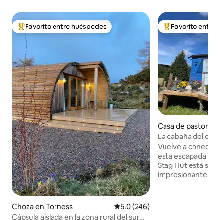
Favorito entre huéspedes
Favorito entre
Favorito entre huéspedes preferido
Favorito entre hu
Casa de pastor e
drochit Inverness
La cabaña del cier
Vuelve a conectar 
esta escapada ino
Stag Hut está situ
impresionante Gle
excepcionales, pa
paisaje a su alred
creó con pasión po
Choza en Torness
Calificación promedio: 5.0 de 5
5.0 (246)
menudo deambula 
Cápsula aislada en la zona rural del sur