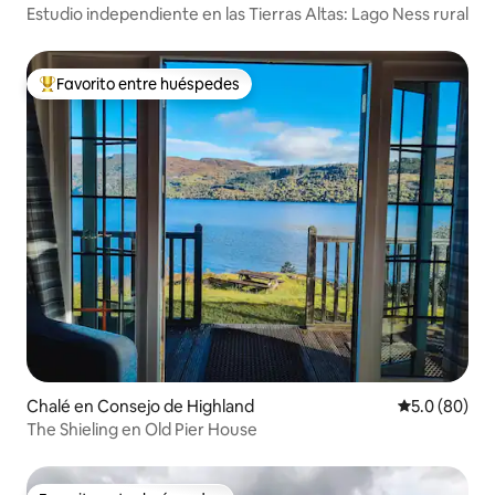
Estudio independiente en las Tierras Altas: Lago Ness rural
Favorito entre huéspedes
Favorito entre huéspedes preferido
Chalé en Consejo de Highland
Calificación
5.0 (80)
The Shieling en Old Pier House