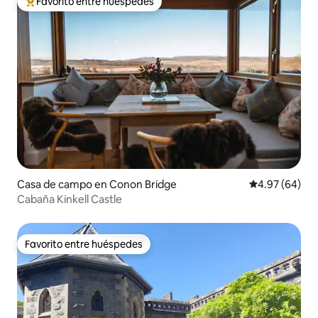
Favorito entre huéspedes
Favorito entre huéspedes preferido
Casa de campo en Conon Bridge
Calificación p
4.97 (64)
Cabaña Kinkell Castle
Favorito entre huéspedes
Favorito entre huéspedes