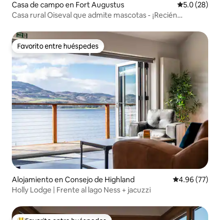
Casa de campo en Fort Augustus
Calificación
5.0 (28)
Casa rural Oiseval que admite mascotas - ¡Recién
disponible!
Favorito entre huéspedes
Favorito entre huéspedes
Alojamiento en Consejo de Highland
Calificación p
4.96 (77)
Holly Lodge | Frente al lago Ness + jacuzzi