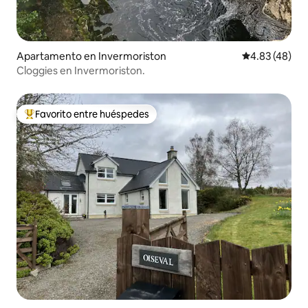
Apartamento en Invermoriston
Calificación 
4.83 (48)
Cloggies en Invermoriston.
Favorito entre huéspedes
Favorito entre huéspedes preferido