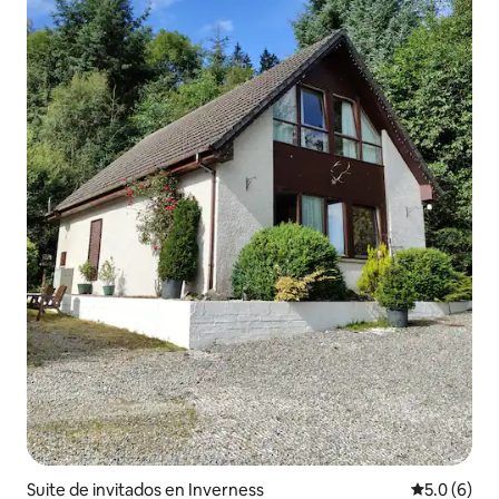
Suite de invitados en Inverness
Calificació
5.0 (6)