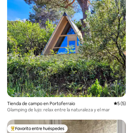
Tienda de campo en Portoferraio
Calificac
5 (5)
Glamping de lujo: relax entre la naturaleza y el mar
Favorito entre huéspedes
Favorito entre huéspedes preferido