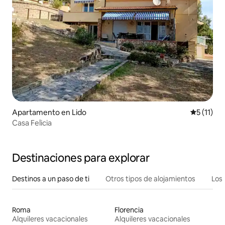
Apartamento en Lido
Calificaci
5 (11)
Casa Felicia
Destinaciones para explorar
Destinos a un paso de ti
Otros tipos de alojamientos
Los 
Roma
Florencia
Alquileres vacacionales
Alquileres vacacionales