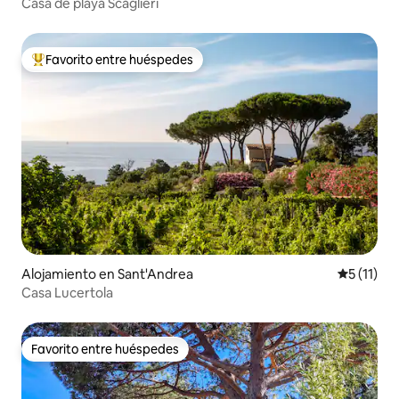
Casa de playa Scaglieri
Favorito entre huéspedes
Favorito entre huéspedes preferido
Alojamiento en Sant'Andrea
Calificaci
5 (11)
Casa Lucertola
Favorito entre huéspedes
Favorito entre huéspedes