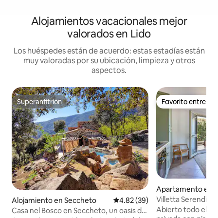
Alojamientos vacacionales mejor
valorados en Lido
Los huéspedes están de acuerdo: estas estadías están
muy valoradas por su ubicación, limpieza y otros
aspectos.
Superanfitrión
Favorito entre h
Superanfitrión
Favorito entre h
Apartamento en C
Villetta Serendipit
Alojamiento en Seccheto
Calificación promedio: 4.82 de 
4.82 (39)
Apartment : 40m
Abierto todo el añ
Casa nel Bosco en Seccheto, un oasis de