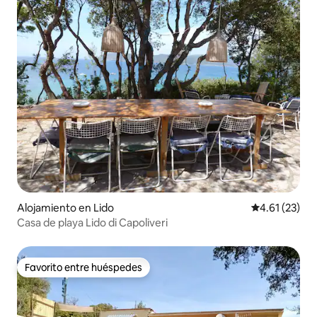
Alojamiento en Lido
Calificación 
4.61 (23)
Casa de playa Lido di Capoliveri
Favorito entre huéspedes
Favorito entre huéspedes