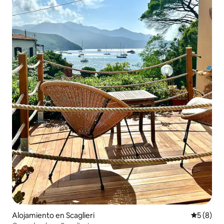
Alojamiento en Scaglieri
Calificac
5 (8)