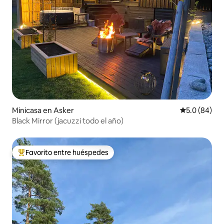
Minicasa en Asker
Calificación
5.0 (84)
Black Mirror (jacuzzi todo el año)
Favorito entre huéspedes
Favorito entre huéspedes preferido