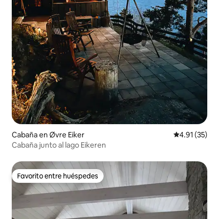
Cabaña en Øvre Eiker
Calificación 
4.91 (35)
Cabaña junto al lago Eikeren
Favorito entre huéspedes
Favorito entre huéspedes