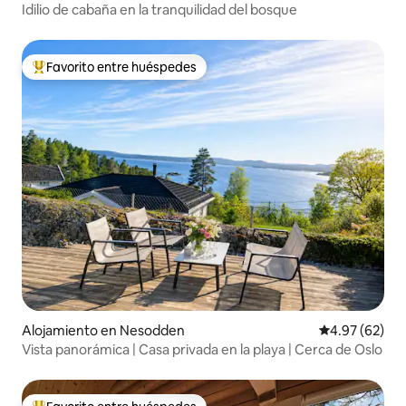
Idilio de cabaña en la tranquilidad del bosque
Favorito entre huéspedes
Favorito entre huéspedes preferido
Alojamiento en Nesodden
Calificación p
4.97 (62)
Vista panorámica | Casa privada en la playa | Cerca de Oslo