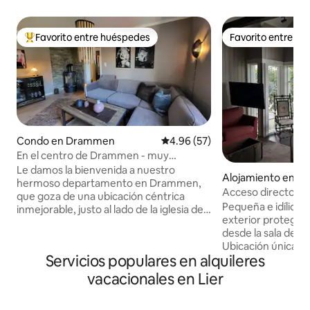
Favorito entre huéspedes
Favorito entre h
Favorito entre huéspedes preferido
Favorito entre h
Condo en Drammen
Calificación promedio: 4.96 de 
4.96 (57)
En el centro de Drammen - muy
céntrico, aparcamiento gratuito
Le damos la bienvenida a nuestro
Alojamiento en Øv
hermoso departamento en Drammen,
Acceso directo al 
que goza de una ubicación céntrica
pescador de salm
Pequeña e idílica 
inmejorable, justo al lado de la iglesia de
exterior protegida 
Bragernes. Aquí encontrarás todo lo que
desde la sala de es
puedas desear en cuanto a tiendas,
Ubicación única, en
restaurantes y locales de vida nocturna
Servicios populares en alquileres
río en el antiguo 
en las inmediaciones, así como
salmón; la casa est
excelentes opciones para hacer
vacacionales en Lier
de la zona de mosc
senderismo. El departamento se
abedul, con acceso 
encuentra en el primer piso y cuenta