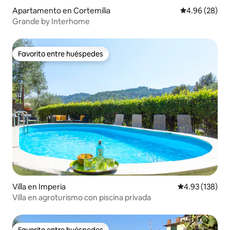
Apartamento en Cortemilia
Calificación p
4.96 (28)
Grande by Interhome
Favorito entre huéspedes
Favorito entre huéspedes
Villa en Imperia
Calificación p
4.93 (138)
Villa en agroturismo con piscina privada
Favorito entre huéspedes