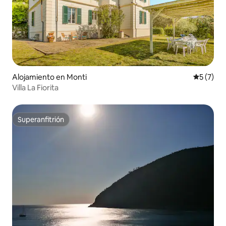
Alojamiento en Monti
Calificac
5 (7)
Villa La Fiorita
Superanfitrión
Superanfitrión