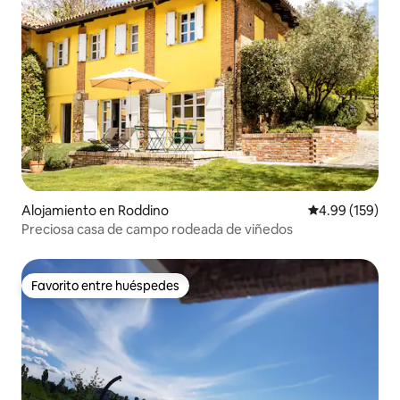
Alojamiento en Roddino
Calificación pr
4.99 (159)
Preciosa casa de campo rodeada de viñedos
Favorito entre huéspedes
Favorito entre huéspedes