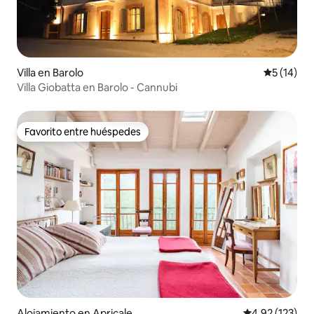
Villa en Barolo
Calificaci
5 (14)
Villa Giobatta en Barolo - Cannubi
Favorito entre huéspedes
Favorito entre huéspedes
Alojamiento en Apricale
Calificación p
4.92 (123)