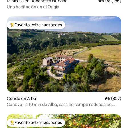
Minicasa en Rocchetta Nervina
Calificación pr
4.98 (186)
Una habitación en el Oggia
Favorito entre huéspedes
Favorito entre huéspedes preferido
Condo en Alba
Calificación
5 (307)
Canova - a 10 min de Alba, casa de campo rodeada de
vegetación
Favorito entre huéspedes
Favorito entre huéspedes preferido