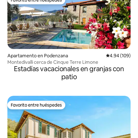
Favorito entre huéspedes
Apartamento en Podenzana
Calificación pr
4.94 (109)
Montedivalli cerca de Cinque Terre Limone
Estadías vacacionales en granjas con
patio
Favorito entre huéspedes
Favorito entre huéspedes