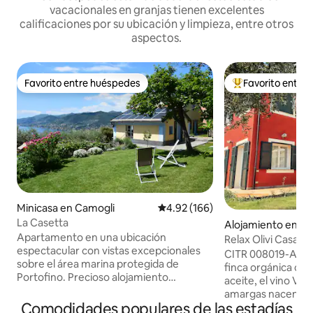
vacacionales en granjas tienen excelentes
calificaciones por su ubicación y limpieza, entre otros
aspectos.
Favorito entre huéspedes
Favorito entre
Favorito entre huéspedes
Favorito entre hu
Minicasa en Camogli
Calificación promedio: 4.92 de 5
4.92 (166)
La Casetta
Alojamiento en Im
Apartamento en una ubicación
Relax Olivi Casa N
espectacular con vistas excepcionales
apartamento Oliv
CITR 008019-AGR-
sobre el área marina protegida de
finca orgánica cer
Portofino. Precioso alojamiento
aceite, el vino Ver
equipado recientemente construido.
amargas nacen de l
Una habitación con cocina americana,
Comodidades populares de las estadías
Casa Novaro cuent