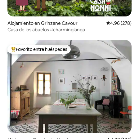
Alojamiento en Grinzane Cavour
Calificación pr
4.96 (278)
Casa de los abuelos #charminglanga
Favorito entre huéspedes
Favorito entre huéspedes preferido