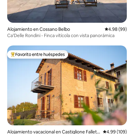
Alojamiento en Cossano Belbo
Calificación p
4.98 (99)
Ca'Delle Rondini - Finca vitícola con vista panorámica
Favorito entre huéspedes
Favorito entre huéspedes preferido
Alojamiento vacacional en Castiglione Fallett
Calificación pr
4.99 (109)