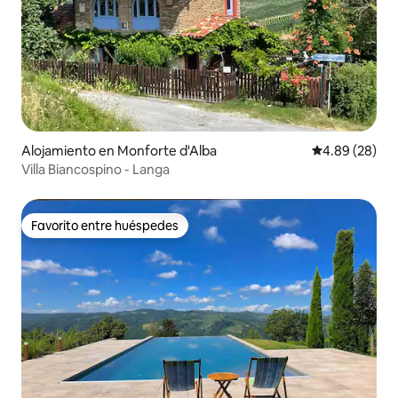
Alojamiento en Monforte d'Alba
Calificación p
4.89 (28)
Villa Biancospino - Langa
Favorito entre huéspedes
Favorito entre huéspedes