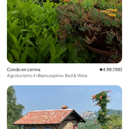
Condo en Lerma
Calificación pr
4.99 (159)
Agroturismo il «Biancospino» Bed & Wine