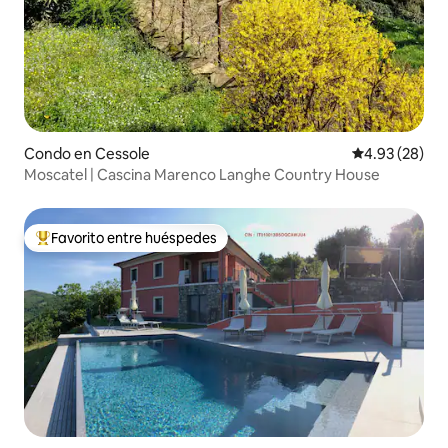
Condo en Cessole
Calificación p
4.93 (28)
Moscatel | Cascina Marenco Langhe Country House
Favorito entre huéspedes
Favorito entre huéspedes preferido