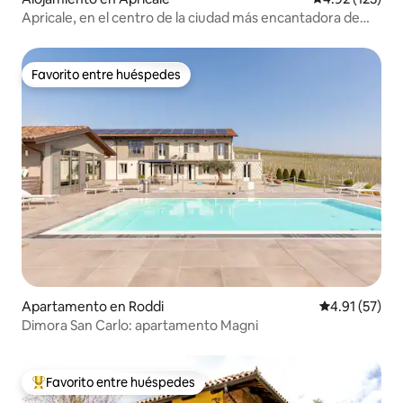
Apricale, en el centro de la ciudad más encantadora de
Italia
Favorito entre huéspedes
Favorito entre huéspedes
Apartamento en Roddi
Calificación 
4.91 (57)
Dimora San Carlo: apartamento Magni
Favorito entre huéspedes
Favorito entre huéspedes preferido