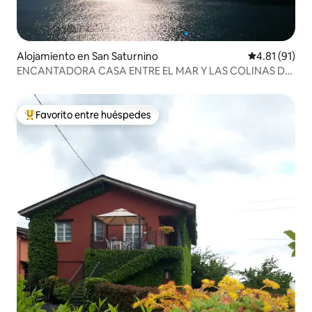
Alojamiento en San Saturnino
Calificación 
4.81 (91)
ENCANTADORA CASA ENTRE EL MAR Y LAS COLINAS DE
LIGURIA
Favorito entre huéspedes
Favorito entre huéspedes preferido