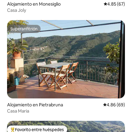
Alojamiento en Monesiglio
Calificación p
4.85 (67)
Casa Joly
Superanfitrión
Superanfitrión
Alojamiento en Pietrabruna
Calificación p
4.86 (69)
Casa Maria
Favorito entre huéspedes