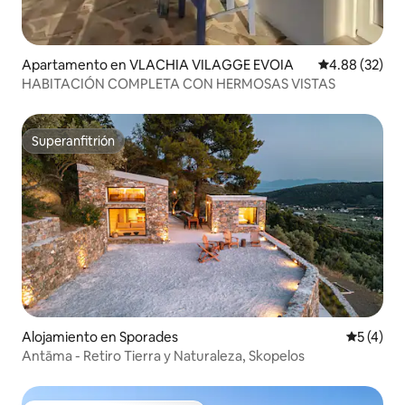
Apartamento en VLACHIA VILAGGE EVOIA
Calificación p
4.88 (32)
HABITACIÓN COMPLETA CON HERMOSAS VISTAS
Superanfitrión
Superanfitrión
Alojamiento en Sporades
Calificac
5 (4)
Antāma - Retiro Tierra y Naturaleza, Skopelos