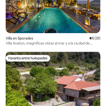
Villa en Sporades
Calificaci
5 (31)
Villa Avaton, magníficas vistas al mar y a la ciudad de
Skopelos
Favorito entre huéspedes
Favorito entre huéspedes