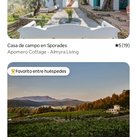
Casa de campo en Sporades
Calificaci
5 (19)
Apomero Cottage - Almyra Living
Favorito entre huéspedes
Favorito entre huéspedes preferido