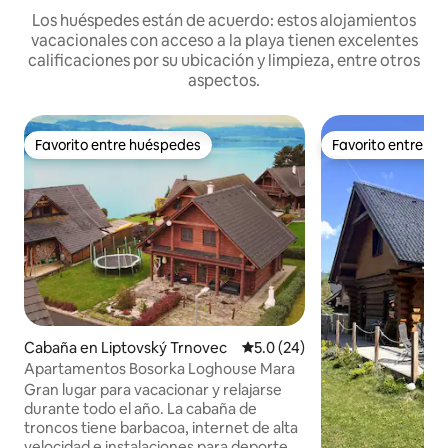
Los huéspedes están de acuerdo: estos alojamientos
vacacionales con acceso a la playa tienen excelentes
calificaciones por su ubicación y limpieza, entre otros
aspectos.
Favorito entre huéspedes
Favorito entre h
Favorito entre huéspedes
Favorito entre h
Cabaña en Liptovský Trnovec
Calificación promedio: 5.0 de 
5.0 (24)
Apartamentos Bosorka Loghouse Mara
Gran lugar para vacacionar y relajarse
durante todo el año. La cabaña de
troncos tiene barbacoa, internet de alta
velocidad e instalaciones para deportes