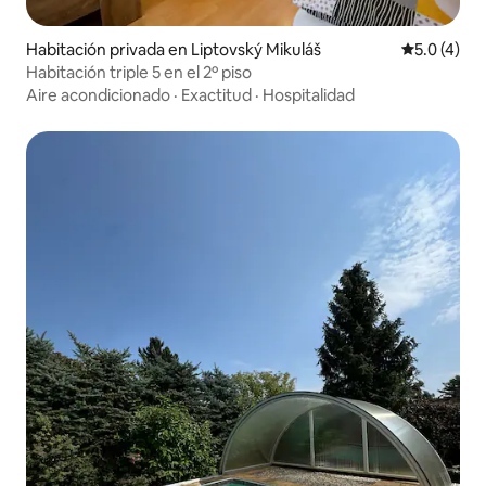
Habitación privada en Liptovský Mikuláš
Calificació
5.0 (4)
Habitación triple 5 en el 2º piso
Aire acondicionado
·
Exactitud
·
Hospitalidad