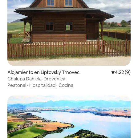
Alojamiento en Liptovský Trnovec
Calificación
4.22 (9)
Chalupa Daniela-Drevenica
Peatonal
·
Hospitalidad
·
Cocina