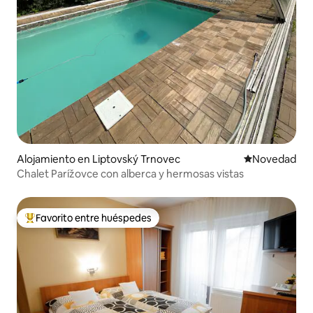
Alojamiento en Liptovský Trnovec
Lugar para ho
Novedad
Chalet Parížovce con alberca y hermosas vistas
Favorito entre huéspedes
Favorito entre huéspedes preferido