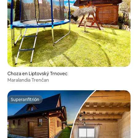
Choza en Liptovský Trnovec
Maralandia Trenčan
Superanfitrión
Superanfitrión