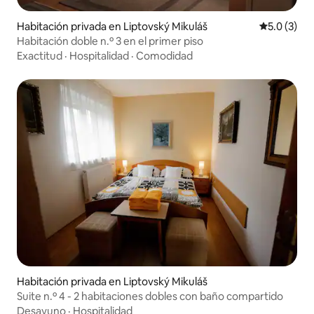
Habitación privada en Liptovský Mikuláš
Calificació
5.0 (3)
Habitación doble n.º 3 en el primer piso
Exactitud
·
Hospitalidad
·
Comodidad
Habitación privada en Liptovský Mikuláš
Suite n.º 4 - 2 habitaciones dobles con baño compartido
Desayuno
·
Hospitalidad