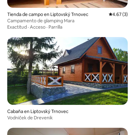
Tienda de campo en Liptovský Trnovec
Calificación
4.67 (3)
Campamento de glamping Mara
Exactitud
·
Acceso
·
Parrilla
Cabaña en Liptovský Trnovec
Vodniček de Drevenik