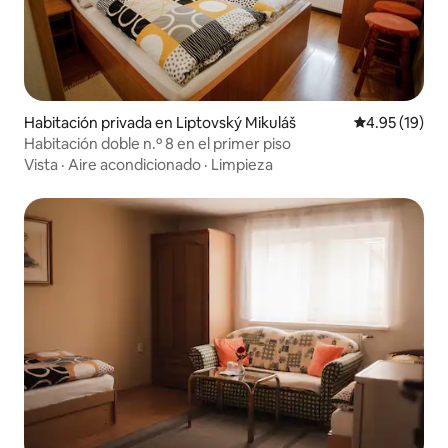
Habitación privada en Liptovský Mikuláš
Calificación 
4.95 (19)
Habitación doble n.º 8 en el primer piso
Vista
·
Aire acondicionado
·
Limpieza