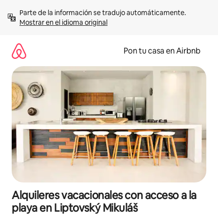
Omite
Parte de la información se tradujo automáticamente. 
el
Mostrar en el idioma original
contenido
Pon tu casa en Airbnb
Alquileres vacacionales con acceso a la
playa en Liptovský Mikuláš