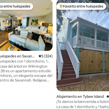
ito entre huéspedes
Favorito entre huéspedes
 entre huéspedes preferido
Favorito entre huéspedes prefe
huéspedes en Savanna
Calificación promedio: 5 de 5, 324 reseñas
5 (324)
uéspedes con 1 dormitorio, 1
arcamiento - loft39
 casa del árbol en Wilmington
oft39 es un apartamento estudio
4.98 de 5, 297 reseñas
mitorio, un elegante escape del
centro de Savannah. Relájese
copas de los árboles en un
o departamento privado con
ama de lujo en una cama king
Alojamiento en Tybee Island
C
 de alta velocidad, 2 televisores
¡Te damos la bienvenida a Sol
es, un espacio de trabajo
House!
La casa de 1 dormitorio y 1 baño
, una cocina totalmente