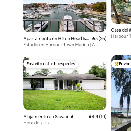
Casa del 
Island
Harbour T
Apartamento en Hilton Head Isla
Calificación promed
5 (26)
privada | 
nd
Estudio en Harbour Town Marina | A
pocos pasos del faro
Favorito entre huéspedes
Favor
Favorito entre huéspedes
Favorito
Alojamiento en Savannah
Calificación promedio
4.9 (10)
Hora de la isla