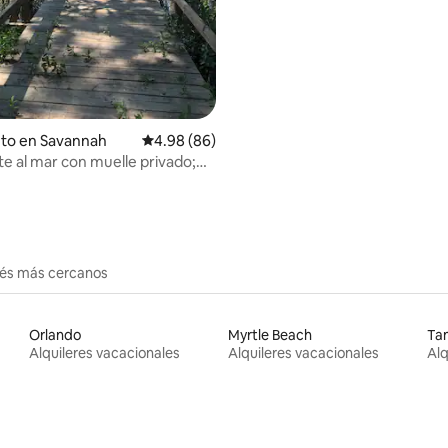
nto en Savannah
Calificación promedio: 4.98 de 5, 86 reseñas
4.98 (86)
te al mar con muelle privado;
tos
erés más cercanos
Orlando
Myrtle Beach
Ta
Alquileres vacacionales
Alquileres vacacionales
Alq