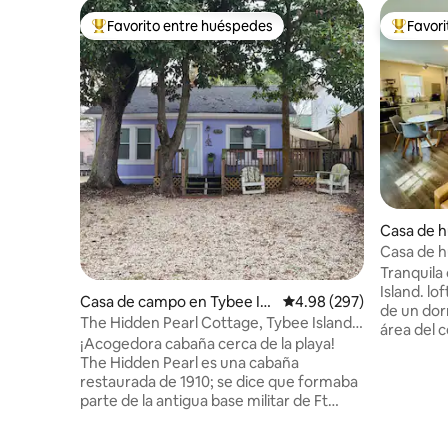
Favorito entre huéspedes
Favor
Favorito entre huéspedes preferido
Favorito
Casa de 
h
Casa de h
baño y ap
Tranquila
Island. l
Casa de campo en Tybee Isl
Calificación promedio: 
4.98 (297)
de un dor
and
The Hidden Pearl Cottage, Tybee Island,
área del 
Georgia
¡Acogedora cabaña cerca de la playa!
entre las 
The Hidden Pearl es una cabaña
espacios
restaurada de 1910; se dice que formaba
ropa de c
parte de la antigua base militar de Ft
size, wifi
Screven en el lado norte de la isla. El
inteligent
"Pearl" es una pequeña casa de campo
exclusivo