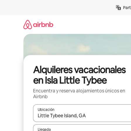
Omite
Part
el
contenido
Alquileres vacacionales
en Isla Little Tybee
Encuentra y reserva alojamientos únicos en
Airbnb
Ubicación
Cuando los resultados estén disponibles, navega co
Llegada