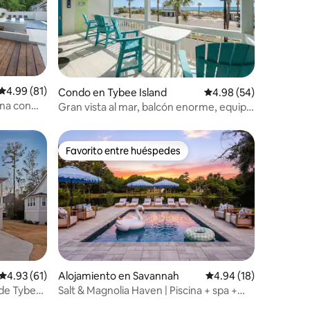
Calificación promedio: 4.99 de 5, 81 reseñas
4.99 (81)
Condo en Tybee Island
Calificación promedio:
4.98 (54)
ina con
Gran vista al mar, balcón enorme, equipo
de playa, estacionamiento
Favorito entre huéspedes
rido
Favorito entre huéspedes
Calificación promedio: 4.93 de 5, 61 reseñas
4.93 (61)
Alojamiento en Savannah
Calificación promedio:
4.94 (18)
 de Tybee
Salt & Magnolia Haven | Piscina + spa +
egos
sala de juegos