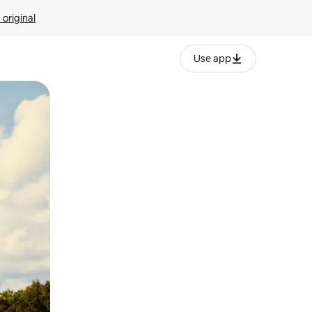
 original
Use app
o o desliza el dedo.