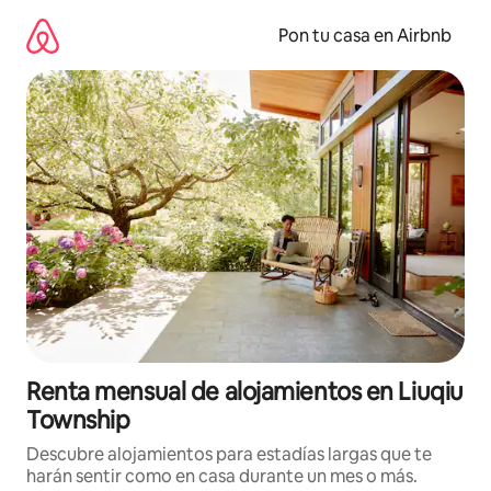
Omite
el
Pon tu casa en Airbnb
contenido
Renta mensual de alojamientos en Liuqiu
Township
Descubre alojamientos para estadías largas que te
harán sentir como en casa durante un mes o más.