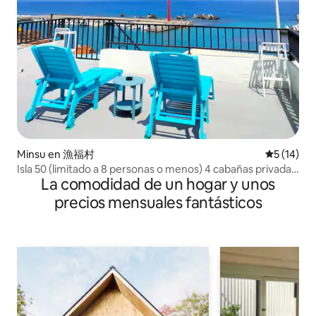
Minsu en 漁福村
Calificaci
5 (14)
Isla 50 (limitado a 8 personas o menos) 4 cabañas privadas
La comodidad de un hogar y unos
blancas con vista al mar y a la playa (no se ofrece karaoke
ni mahjong) (terraza para observar tortugas, contemplar
precios mensuales fantásticos
las estrellas, escuchar las olas y ver el amanecer sobre el
mar)