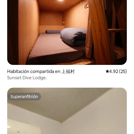
Habitación compartida en 上福村
Calificación 
4.92 (25)
Sunset Dive Lodge.
Superanfitrión
Superanfitrión