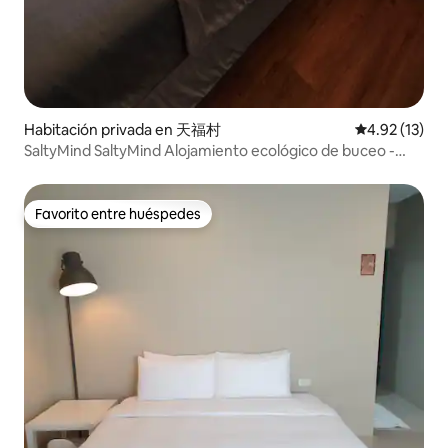
Habitación privada en 天福村
Calificación 
4.92 (13)
SaltyMind SaltyMind Alojamiento ecológico de buceo -
Habitación individual elegante
Favorito entre huéspedes
Favorito entre huéspedes