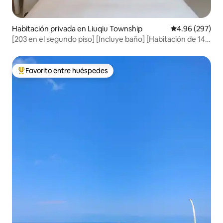
Habitación privada en Liuqiu Township
Calificación pr
4.96 (297)
[203 en el segundo piso] [Incluye baño] [Habitación de 14
m², baño de 4.3 m²]
Favorito entre huéspedes
Favorito entre huéspedes preferido