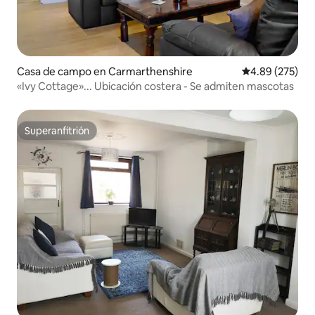
Casa de campo en Carmarthenshire
Calificación pr
4.89 (275)
«Ivy Cottage»... Ubicación costera - Se admiten mascotas
Superanfitrión
Superanfitrión