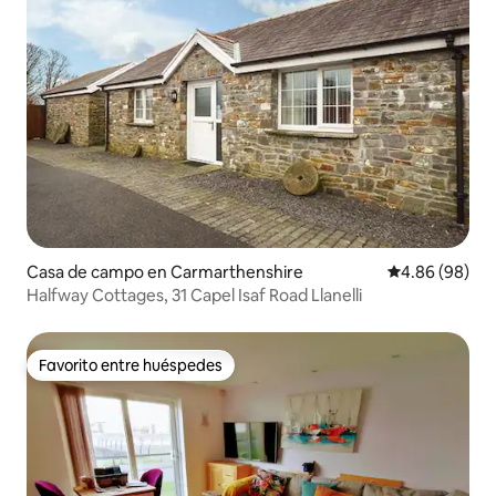
Casa de campo en Carmarthenshire
Calificación p
4.86 (98)
Halfway Cottages, 31 Capel Isaf Road Llanelli
Favorito entre huéspedes
Favorito entre huéspedes