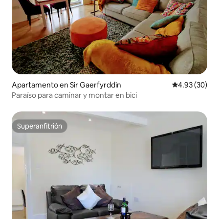
Apartamento en Sir Gaerfyrddin
Calificación p
4.93 (30)
Paraíso para caminar y montar en bici
Superanfitrión
Superanfitrión