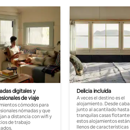
das digitales y
Delicia incluida
sionales de viaje
A veces el destino es el
alojamiento. Desde caba
amientos cómodos para
junto al acantilado hasta
sionales nómadas y que
tranquilas casas flotante
jan a distancia con wifi y
estos alojamientos están
ios de trabajo
llenos de características
cados.