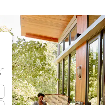
que
o
n las teclas de flecha hacia arriba y hacia abajo o explora con el tact