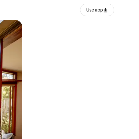
Use app
o o desliza el dedo.