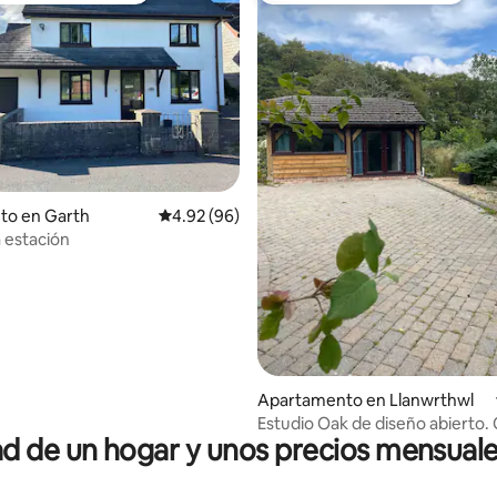
4.84 de 5, 103 reseñas
to en Garth
Calificación promedio: 4.92 de 5, 96 reseñas
4.92 (96)
a estación
Apartamento en Llanwrthwl
Estudio Oak de diseño abierto. 
 de un hogar y unos precios mensuale
valle de Elan