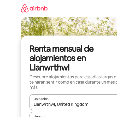
Omite
el
contenido
Renta mensual de
alojamientos en
Llanwrthwl
Descubre alojamientos para estadías largas 
te harán sentir como en casa durante un mes 
más.
Ubicación
Cuando los resultados estén disponibles, navega co
Llegada