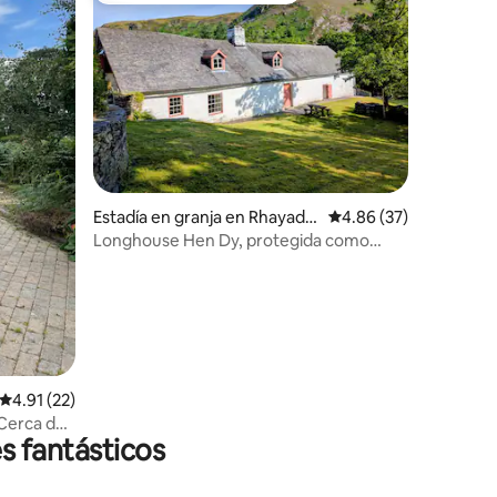
Estadía en granja en Rhayade
Calificación promedio:
4.86 (37)
r
Longhouse Hen Dy, protegida como
Grado 2, Elan Valley
Calificación promedio: 4.91 de 5, 22 reseñas
4.91 (22)
Cerca del
s fantásticos