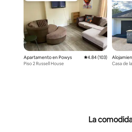
Apartamento en Powys
Calificación promedio: 
4.84 (103)
Alojamien
Piso 2 Russell House
Casa de l
La comodidad