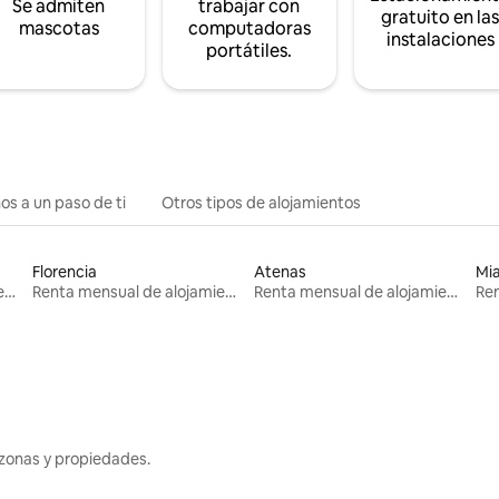
Se admiten
trabajar con
gratuito en la
mascotas
computadoras
instalaciones
portátiles.
os a un paso de ti
Otros tipos de alojamientos
Florencia
Atenas
Mi
Renta mensual de alojamientos
Renta mensual de alojamientos
Renta mensual de alojamientos
zonas y propiedades.