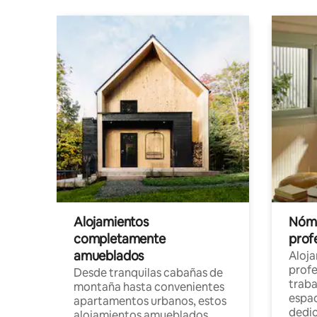
Alojamientos
Nóma
completamente
profe
amueblados
Aloj
profe
Desde tranquilas cabañas de
traba
montaña hasta convenientes
espac
apartamentos urbanos, estos
dedi
alojamientos amueblados