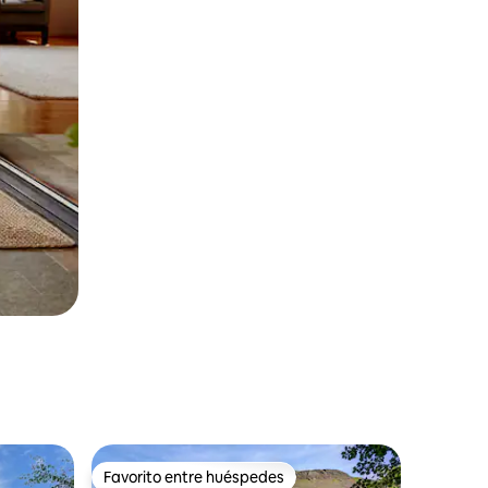
Favorito entre huéspedes
Favorito entre huéspedes