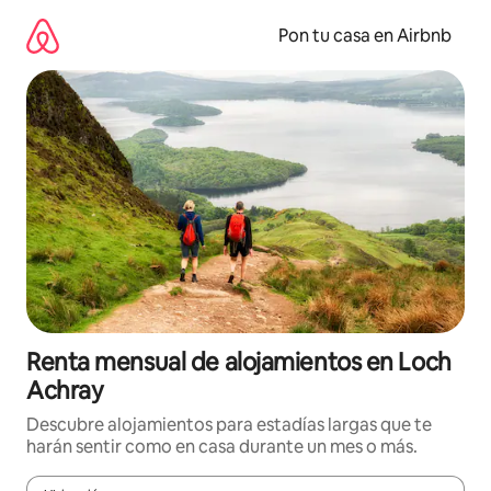
Omite
el
Pon tu casa en Airbnb
contenido
Renta mensual de alojamientos en Loch
Achray
Descubre alojamientos para estadías largas que te
harán sentir como en casa durante un mes o más.