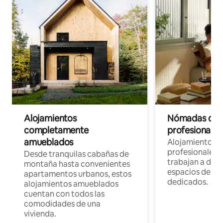
Alojamientos
Nómadas digit
completamente
profesionales 
amueblados
Alojamientos 
profesionales 
Desde tranquilas cabañas de
trabajan a dist
montaña hasta convenientes
espacios de tr
apartamentos urbanos, estos
dedicados.
alojamientos amueblados
cuentan con todos las
comodidades de una
vivienda.