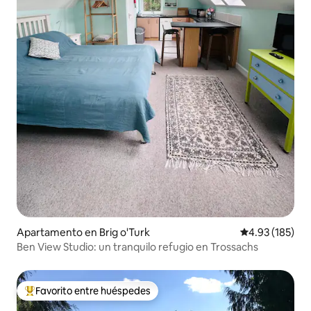
Apartamento en Brig o'Turk
Calificación p
4.93 (185)
Ben View Studio: un tranquilo refugio en Trossachs
Favorito entre huéspedes
Favorito entre huéspedes preferido