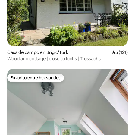
Casa de campo en Brig o'Turk
Calificació
5 (121)
Woodland cottage | close to lochs | Trossachs
Favorito entre huéspedes
Favorito entre huéspedes