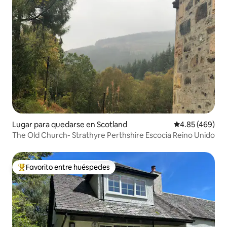
Lugar para quedarse en Scotland
Calificación pr
4.85 (469)
The Old Church- Strathyre Perthshire Escocia Reino Unido
Favorito entre huéspedes
Favorito entre huéspedes preferido