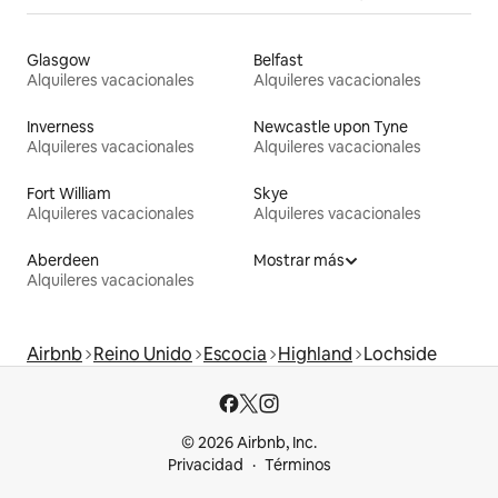
Glasgow
Belfast
Alquileres vacacionales
Alquileres vacacionales
Inverness
Newcastle upon Tyne
Alquileres vacacionales
Alquileres vacacionales
Fort William
Skye
Alquileres vacacionales
Alquileres vacacionales
Aberdeen
Mostrar más
Alquileres vacacionales
Airbnb
Reino Unido
Escocia
Highland
Lochside
© 2026 Airbnb, Inc.
Privacidad
Términos