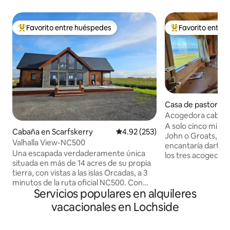
Favorito entre huéspedes
Favorito entre
Favorito entre huéspedes preferido
Favorito entre hu
Casa de pastor en
ds
Acogedora cabaña 
NC500 con vistas 
A solo cinco millas
Cabaña en Scarfskerry
Calificación promedio: 4.92 de 5
4.92 (253)
John o Groats, a Jo
Valhalla View-NC500
encantaría darte l
Una escapada verdaderamente única
los tres acogedor
situada en más de 14 acres de su propia
con cocina en The
tierra, con vistas a las islas Orcadas, a 3
mucha información
minutos de la ruta oficial NC500. Con
nuestro sitio web.
Servicios populares en alquileres
características como su propia bañera
superior de Escoci
de hidromasaje para 6 personas, 2
de las mejores vist
vacacionales en Lochside
baños, cocina moderna y amplio
los lugareños tiene
comedor, y 3 dormitorios dobles más
de la popular ruta