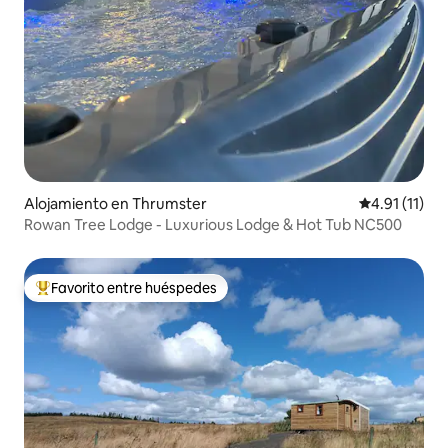
Alojamiento en Thrumster
Calificación 
4.91 (11)
Rowan Tree Lodge - Luxurious Lodge & Hot Tub NC500
Favorito entre huéspedes
Favorito entre huéspedes preferido