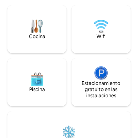
una habitación de invitados adicional con
nuestras dos cáps
un sofá cama extraíble. En este
pastor ofrecen paz
alojamiento se respira tranquilidad:
ubicación idílica c
¡relájate con toda la familia! A solo 15
amaneceres, puesta
minutos de John O'Groats y Dunnet
estrellados.
Beach. También tienes la oportunidad de
presenciar las espectaculares luces del
Cocina
Wifi
norte (Aurora) en la ocasión adecuada.
Estacionamiento
Piscina
gratuito en las
instalaciones