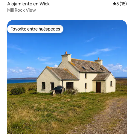
Alojamiento en Wick
Calificaci
5 (15)
Mill Rock View
Favorito entre huéspedes
Favorito entre huéspedes