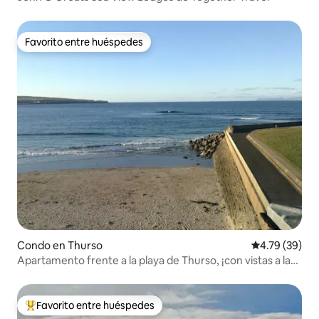
Favorito entre huéspedes
Favorito entre huéspedes
Condo en Thurso
Calificación 
4.79 (39)
Apartamento frente a la playa de Thurso, ¡con vistas a la
bahía!
Favorito entre huéspedes
Favorito entre huéspedes preferido