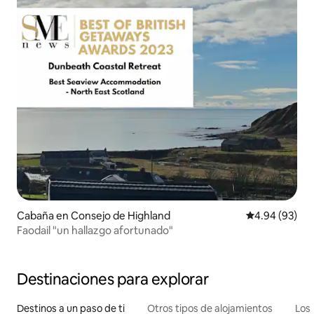
Cabaña en Consejo de Highland
Calificación p
4.94 (93)
Faodail "un hallazgo afortunado"
Destinaciones para explorar
Destinos a un paso de ti
Otros tipos de alojamientos
Los 