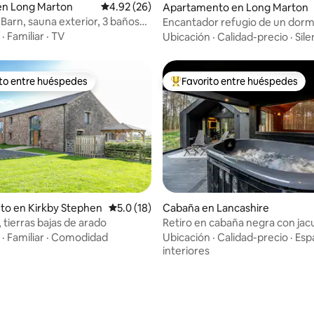
en Long Marton
Calificación promedio: 4.92 de 5, 26 reseñas
4.92 (26)
 5.0 de 5, 124 reseñas
Apartamento en Long Marton
Barn, sauna exterior, 3 baños
Encantador refugio de un dorm
·
Familiar
·
TV
Ubicación
·
Calidad-precio
·
Sile
ito entre huéspedes
Favorito entre huéspedes
 entre huéspedes preferido
Favorito entre huéspedes prefe
to en Kirkby Stephen
Calificación promedio: 5.0 de 5, 18 reseñas
5.0 (18)
Cabaña en Lancashire
 tierras bajas de arado
Retiro en cabaña negra con jacu
: 5.0 de 5, 28 reseñas
sauna
·
Familiar
·
Comodidad
Ubicación
·
Calidad-precio
·
Esp
interiores