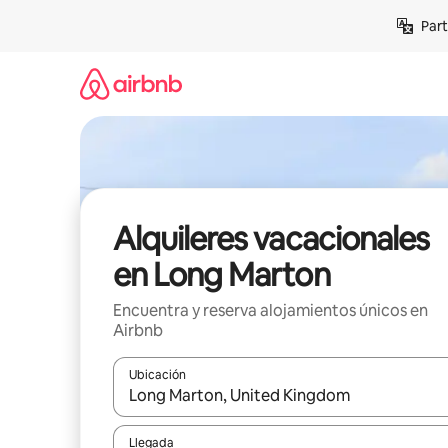
Omite
Part
el
contenido
Alquileres vacacionales
en Long Marton
Encuentra y reserva alojamientos únicos en
Airbnb
Ubicación
Cuando los resultados estén disponibles, navega co
Llegada