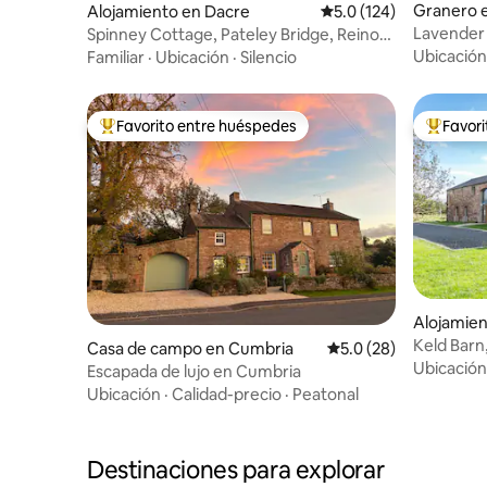
Granero 
Alojamiento en Dacre
Calificación promedio:
5.0 (124)
Lavender 
Spinney Cottage, Pateley Bridge, Reino
en suite
Unido
Ubicación
Familiar
·
Ubicación
·
Silencio
Favorito entre huéspedes
Favor
Favorito entre huéspedes preferido
Favorito
Alojamien
Keld Barn,
Casa de campo en Cumbria
Calificación promedio
5.0 (28)
Ubicación
Escapada de lujo en Cumbria
Ubicación
·
Calidad-precio
·
Peatonal
Destinaciones para explorar