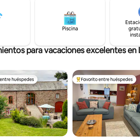
 los techos con vigas de roble
base para explorar la zona o un
 partes. Una caldera de
en ruta hacia y desde el norte. Se
alienta la casa de campo con
admiten perros con jardín cerr
Estac
ocedente de la granja. Incluye
paseos desde la puerta. Colindante con
, toallas, calefacción y
Piscina
The Smithy para alojar hasta 9
gratu
ad.
huéspedes.
inst
mientos para vacaciones excelentes en
 entre huéspedes
Favorito entre huéspedes
 entre huéspedes
Favorito entre huéspedes prefe