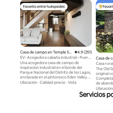
Favorito entre huéspedes
Favor
Favorito entre huéspedes
Favorito
Casa de campo en Temple So
Calificación promedio:
4.9 (251)
werby
EV• Acogedora cabaña industrial • Puerta
Casa de 
de entrada a los lagos
Una acogedora casa de campo de
Casa rural
inspiración industrial en el borde del
granja en
The Old S
Parque Nacional del Distrito de los Lagos,
original c
enclavada en el pintoresco Eden Valley.
Completa
Diseñado para la comodidad y la
Ubicación
·
Calidad-precio
·
Vista
de abando
comodidad, nuestro espacio cuenta con
redecorad
Ubicación
una cocina totalmente equipada, wifi
Servicios p
de sus car
Starlink de alta velocidad, un punto de
la antigu
carga para vehículos eléctricos y lujosas
caliente 
camas de espuma viscoelástica Simba.
cesta inic
Relájate en la bañera de cobre con techo
planta baj