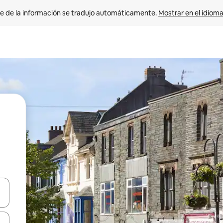
e de la información se tradujo automáticamente. 
Mostrar en el idioma
n las teclas de flecha hacia arriba y hacia abajo o explora con el tact