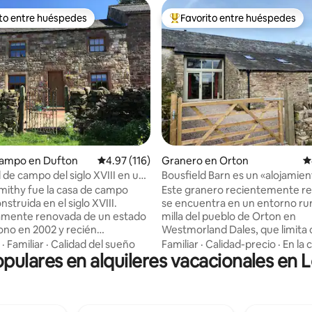
ito entre huéspedes
Favorito entre huéspedes
 entre huéspedes preferido
Favorito entre huéspedes prefe
 4.9 de 5, 251 reseñas
campo en Dufton
Calificación promedio: 4.97 de 5, 116 reseñas
4.97 (116)
Granero en Orton
C
 de campo del siglo XVIII en una
Bousfield Barn es un «alojamie
 funcionamiento
impresionante».
mithy fue la casa de campo
Este granero recientemente r
onstruida en el siglo XVIII.
se encuentra en un entorno rur
mente renovada de un estado
milla del pueblo de Orton en
no en 2002 y recién
Westmorland Dales, que limita 
a en 2021, cuenta con muchas
Parque Nacional del Distrito de 
·
Familiar
·
Calidad del sueño
Familiar
·
Calidad-precio
·
En la 
opulares en alquileres vacacionales en
acterísticas originales, incluida
A unos 5 minutos de las salidas 
a chimenea que te mantendrá
de la M6, a poca distancia de los
en esas noches de invierno (una
del pueblo de Orton: pub, cafet
ial de troncos es gratis). En la
tienda, fábrica de chocolate y 
a, los suelos de bandera de
productos agrícolas locales. Ideal como