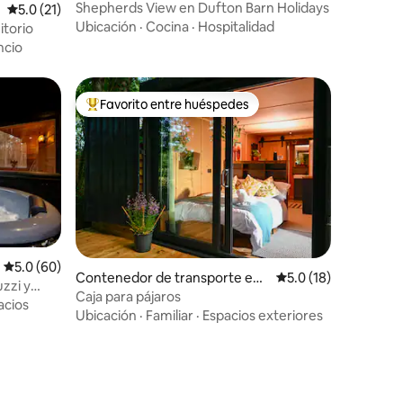
Shepherds View en Dufton Barn Holidays
Calificación promedio: 5.0 de 5, 21 reseñas
5.0 (21)
Ubicación
·
Cocina
·
Hospitalidad
itorio
ncio
Favorito entre huéspedes
rido
Favorito entre huéspedes preferido
Calificación promedio: 5.0 de 5, 60 reseñas
5.0 (60)
Contenedor de transporte en
Calificación promedi
5.0 (18)
zzi y
Thurstonfield
Caja para pájaros
acios
Ubicación
·
Familiar
·
Espacios exteriores