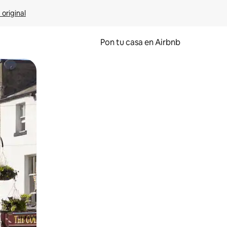
 original
Pon tu casa en Airbnb
o o desliza el dedo.