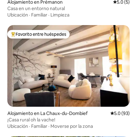
Alojamiento en Prémanon
Calificació
5.0 (5)
Casa en un entorno natural
Ubicación
·
Familiar
·
Limpieza
Favorito entre huéspedes
Favorito entre huéspedes preferido
Alojamiento en La Chaux-du-Dombief
Calificación
5.0 (93)
¡Casa rural oh la vache!
Ubicación
·
Familiar
·
Moverse por la zona