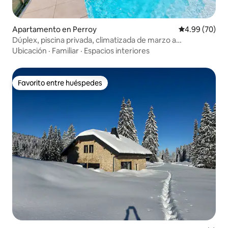
Apartamento en Perroy
Calificación p
4.99 (70)
Dúplex, piscina privada, climatizada de marzo a
noviembre
Ubicación
·
Familiar
·
Espacios interiores
Favorito entre huéspedes
Favorito entre huéspedes