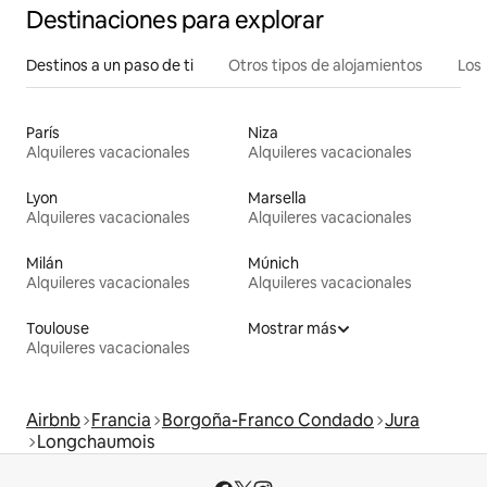
Destinaciones para explorar
Destinos a un paso de ti
Otros tipos de alojamientos
Los 
París
Niza
Alquileres vacacionales
Alquileres vacacionales
Lyon
Marsella
Alquileres vacacionales
Alquileres vacacionales
Milán
Múnich
Alquileres vacacionales
Alquileres vacacionales
Toulouse
Mostrar más
Alquileres vacacionales
Airbnb
Francia
Borgoña-Franco Condado
Jura
Longchaumois