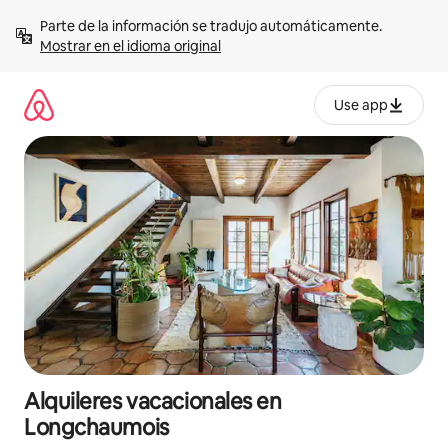
Omite
Parte de la información se tradujo automáticamente. 
el
Mostrar en el idioma original
contenido
Use app
Alquileres vacacionales en
Longchaumois