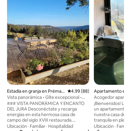
Estadía en granja en Préman
Calificación promedio: 4.99 de 
4.99 (88)
Apartamento en 
on
Vista panorámica • Gîte excepcional •
Acogedor apartam
Alojamiento para 6 personas
terraza y jardín
### VISTA PANORÁMICA Y ENCANTO
¡Bienvenidos! Le d
DEL JURA Desconéctate y recarga
un apartamento si
energías en esta hermosa casa de
nuestra casa de c
campo del siglo XVIII restaurada.
tranquila en plena
Ubicada en Prémanon, nuestra casa de
caminatas por el 
Ubicación
·
Familiar
·
Hospitalidad
Ubicación
·
Familia