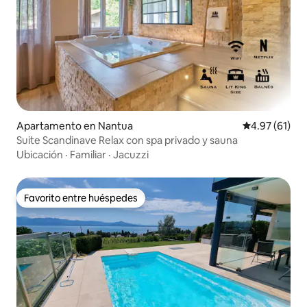
Apartamento en Nantua
Calificación 
4.97 (61)
Suite Scandinave Relax con spa privado y sauna
Ubicación
·
Familiar
·
Jacuzzi
Favorito entre huéspedes
Favorito entre huéspedes