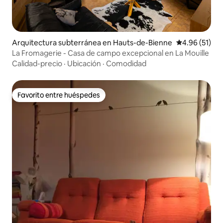
Arquitectura subterránea en Hauts-de-Bienne
Calificación 
4.96 (51)
La Fromagerie - Casa de campo excepcional en La Mouille
Calidad-precio
·
Ubicación
·
Comodidad
Favorito entre huéspedes
Favorito entre huéspedes