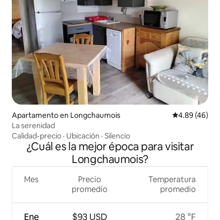
Apartamento en Longchaumois
Calificación p
4.89 (46)
La serenidad
Calidad-precio
·
Ubicación
·
Silencio
¿Cuál es la mejor época para visitar
Longchaumois?
Mes
Precio
Temperatura
promedio
promedio
Ene
$93 USD
28 °F