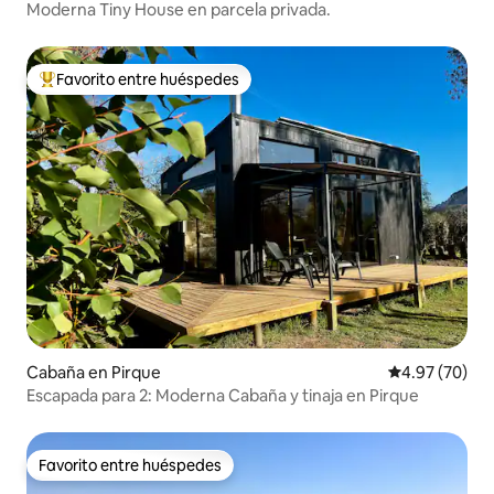
Moderna Tiny House en parcela privada.
Favorito entre huéspedes
Favorito entre huéspedes preferido
Cabaña en Pirque
Calificación p
4.97 (70)
Escapada para 2: Moderna Cabaña y tinaja en Pirque
Favorito entre huéspedes
Favorito entre huéspedes