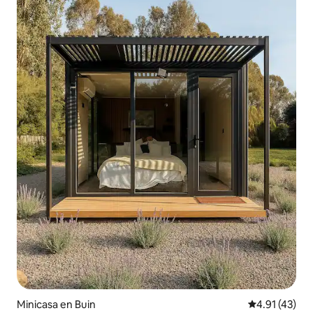
Minicasa en Buin
Calificación 
4.91 (43)