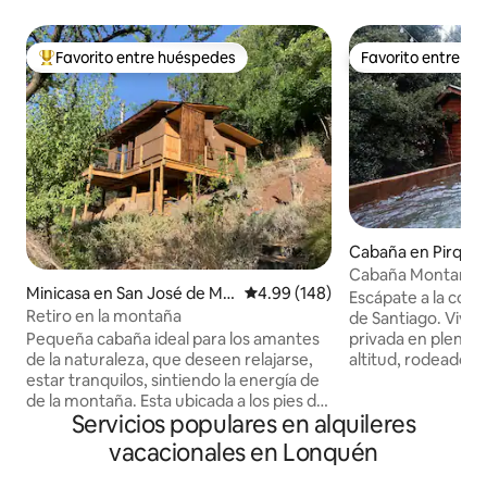
Favorito entre huéspedes
Favorito entre h
Favorito entre huéspedes preferido
Favorito entre h
Cabaña en Pirque
Cabaña Montaña Pr
Minicasa en San José de Mai
Calificación promedio: 4.99 de 5
4.99 (148)
Increíble
Escápate a la cordi
po
Retiro en la montaña
de Santiago. Vive una experiencia
Pequeña cabaña ideal para los amantes
privada en plena 
de la naturaleza, que deseen relajarse,
altitud, rodeado d
estar tranquilos, sintiendo la energía de
y vistas increíbles 
de la montaña. Esta ubicada a los pies del
estadía incluye tr
Servicios populares en alquileres
cerro Lican, a 10 min. del pueblo San
vehículo 4x4 desd
José. Posee una hermosa vista
privado hasta la c
vacacionales en Lonquén
panorámica, con senderos propios y
subida), haciendo 
lugares de descanso. Tiene un
la aventura. Tinaja XL privada Estero