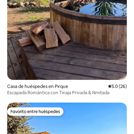
Casa de huéspedes en Pirque
Calificación
5.0 (26)
Escapada Romántica con Tinaja Privada & Ilimitada
Favorito entre huéspedes
Favorito entre huéspedes