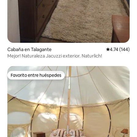
Cabaña en Talagante
Calificación p
4.74 (144)
Mejor! Naturaleza Jacuzzi exterior. Naturlich!
Favorito entre huéspedes
Favorito entre huéspedes