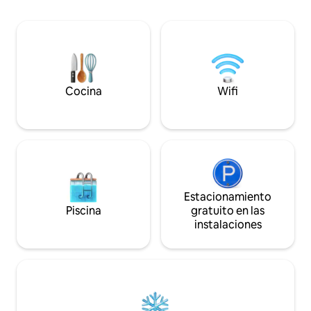
ambiente, con cama matrimonial
natural Terraza te
adaptable a 2 individuales, baño,
Vista panorámica 
pequeña cocina equipada, un escritorio
satelital Pet friend
y terraza. Se llega al lugar subiendo a pie
por un sendero de montaña.
Recomendable llevar mochila.
Cocina
Wifi
Estacionamiento
Piscina
gratuito en las
instalaciones