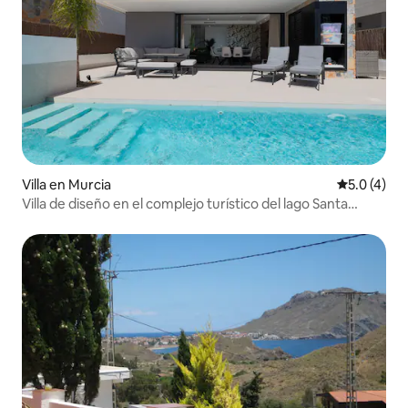
Villa en Murcia
Calificació
5.0 (4)
Villa de diseño en el complejo turístico del lago Santa
Rosalía