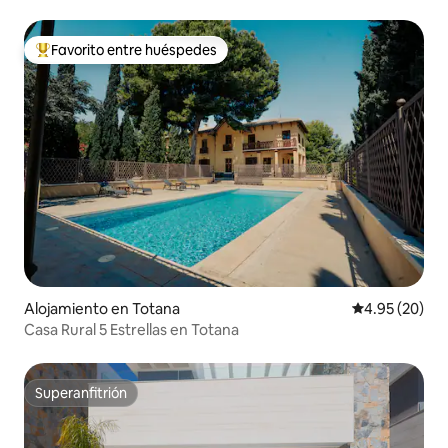
Favorito entre huéspedes
Favorito entre huéspedes preferido
Alojamiento en Totana
Calificación p
4.95 (20)
Casa Rural 5 Estrellas en Totana
Superanfitrión
Superanfitrión