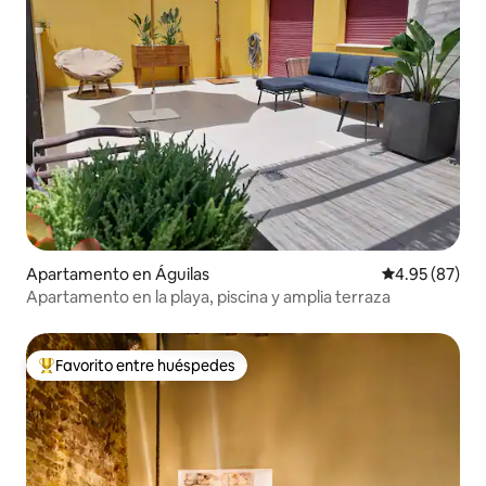
Apartamento en Águilas
Calificación p
4.95 (87)
Apartamento en la playa, piscina y amplia terraza
Favorito entre huéspedes
Favorito entre huéspedes preferido