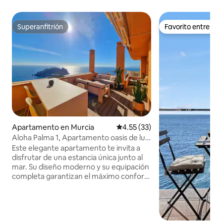
Superanfitrión
Favorito entre h
Superanfitrión
Favorito entre h
Apartamento en Murcia
Calificación promedio: 4.55 de 
4.55 (33)
Aloha Palma 1, Apartamento oasis de lujo
y tran...
Este elegante apartamento te invita a
disfrutar de una estancia única junto al
mar. Su diseño moderno y su equipación
completa garantizan el máximo confort,
mientras que su balcón es perfecto para
desconectar. Con WiFi, aire
acondicionado, zona de trabajo, garaje y
ascensor, todo está pensado para que