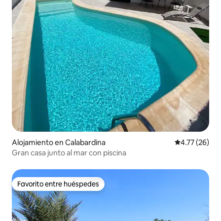
Alojamiento en Calabardina
Calificación 
4.77 (26)
Gran casa junto al mar con piscina
Favorito entre huéspedes
Favorito entre huéspedes