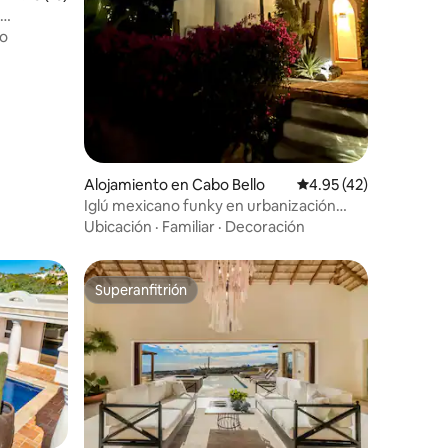
o
Alojamiento en Cabo Bello
Calificación promedio:
4.95 (42)
Iglú mexicano funky en urbanización
cerrada con playa.
Ubicación
·
Familiar
·
Decoración
Superanfitrión
Superanfitrión