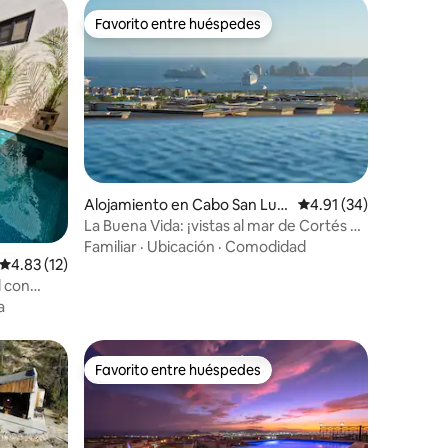
Favorito entre huéspedes
Favorito entre huéspedes
Alojamiento en Cabo San Luc
Calificación promedio:
4.91 (34)
as
La Buena Vida: ¡vistas al mar de Cortés y
al mar de Medano!
Familiar
·
Ubicación
·
Comodidad
Calificación promedio: 4.83 de 5, 12 reseñas
4.83 (12)
l con
a
Favorito entre huéspedes
Favorito entre huéspedes