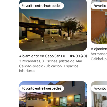
Favorito entre huéspedes
Favorito
Favorito entre huéspedes
Favorito
Alojamien
as
Alojamiento en Cabo San Luc
Calificación promedio:
4.93 (40)
Calidad-p
as
3 Recamaras, 3 Piscinas, ¡Vistas del Mar!
Calidad-precio
·
Ubicación
·
Espacios
interiores
Favorito entre huéspedes
Favorito
Favorito entre huéspedes
Favorito