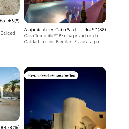
abo
Calificación promedio: 5 de 5, 5 reseñas
5 (5)
Alojamiento en Cabo San Luc
Calificación promedio:
4.97 (88)
·
Calidad
as
Casa Tranquilo **¡Piscina privada en la
azotea!**
Calidad-precio
·
Familiar
·
Estadía larga
Favorito entre huéspedes
Favorito entre huéspedes
Calificación promedio: 4.73 de 5, 15 reseñas
4.73 (15)