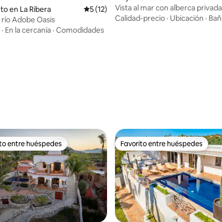
Vista al mar con alberca privada
 4.91 de 5, 81 reseñas
to en La Ribera
Calificación promedio: 5 de 5, 12 reseñas
5 (12)
climatizada
Calidad-precio
·
Ubicación
·
Bañ
l río Adobe Oasis
·
En la cercanía
·
Comodidades
ito entre huéspedes
Favorito entre huéspedes
 entre huéspedes preferido
Favorito entre huéspedes