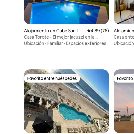
Alojamiento en Cabo San Luc
Calificación promedio:
4.89 (76)
Alojamien
as
abo
Casa Torote - El mejor jacuzzi en la
Casa ente
azotea y vistas
Ubicación
·
Familiar
·
Espacios exteriores
Ubicación
Favorito entre huéspedes
Favorito
Favorito entre huéspedes
Favorito