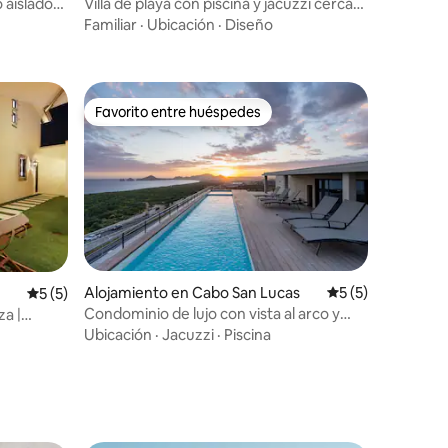
 aislado
Villa de playa con piscina y jacuzzi cerca
de 4 estaciones
Familiar
·
Ubicación
·
Diseño
Favorito entre huéspedes
Favorito entre huéspedes
Alojamiento en Cabo San Lucas
Calificación prom
5 (5)
Calificación promedio: 5 de 5, 5 reseñas
5 (5)
Condominio de lujo con vista al arco y
za |
piscina climatizada en la azotea
Ubicación
·
Jacuzzi
·
Piscina