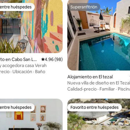
 entre huéspedes
Superanfitrión
 entre huéspedes
Superanfitrión
to en Cabo San Luc
Calificación promedio: 4.96 de 5, 98 reseñas
4.96 (98)
hermosa y acogedora casa Verah
 4.93 de 5, 40 reseñas
recio
·
Ubicación
·
Baño
Alojamiento en El tezal
Nueva villa de diseño en El Teza
piscina privada
Calidad-precio
·
Familiar
·
Piscin
 entre huéspedes
Favorito entre huéspedes
 entre huéspedes
Favorito entre huéspedes