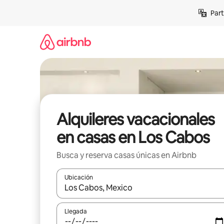
Omite
Part
el
contenido
Alquileres vacacionales
en casas en Los Cabos
Busca y reserva casas únicas en Airbnb
Ubicación
Cuando los resultados estén disponibles, navega co
Llegada