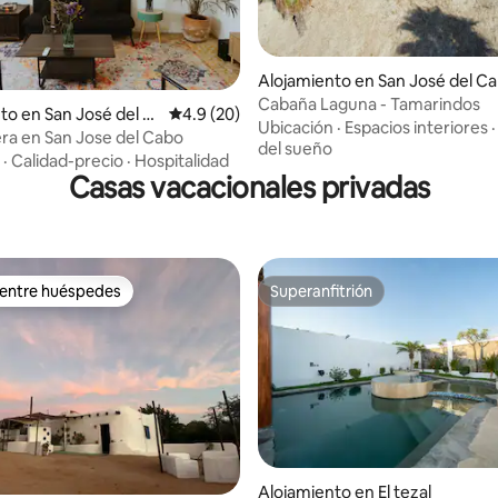
Alojamiento en San José del C
Cabaña Laguna - Tamarindos
 4.89 de 5, 76 reseñas
to en San José del C
Calificación promedio: 4.9 de 5, 20 reseñas
4.9 (20)
Ubicación
·
Espacios interiores
ra en San Jose del Cabo
del sueño
·
Calidad-precio
·
Hospitalidad
Casas vacacionales privadas
 entre huéspedes
Superanfitrión
 entre huéspedes
Superanfitrión
Alojamiento en El tezal