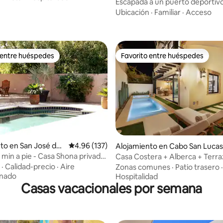
cas
Escapada a un puerto deportivo
4.94 de 5, 142 reseñas
en el corazón de Cabo
Ubicación
·
Familiar
·
Acceso
 entre huéspedes
Favorito entre huéspedes
 entre huéspedes
Favorito entre huéspedes
 4.87 de 5, 38 reseñas
to en San José del
Calificación promedio: 4.96 de 5, 137 reseñas
4.96 (137)
Alojamiento en Cabo San Lucas
 min a pie - Casa Shona privada
Casa Costera + Alberca + Terra
rmitorios
Copala Cabo
·
Calidad-precio
·
Aire
Zonas comunes
·
Patio trasero
·
onado
Hospitalidad
Casas vacacionales por semana