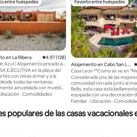
ito entre huéspedes
Favorito entre huéspedes
 entre huéspedes preferido
Favorito entre huéspedes
to en La Ribera
Calificación promedio: 4.97 de 5, 128 reseñas
4.97 (128)
4.94 de 5, 102 reseñas
in Azul | Alojamiento privado a
Alojamiento en Cabo San Lu
C
ya
A EJECUTIVA en la playa del
cas
Casa Leon **Como se ve en “Me
tés con vistas al mar y a la
de HGTV**
Considerada una de las mejores
esde todas las ventanas.
comunidad cerrada junto al ma
ente amueblada con muebles
Bello, esta casa está bellamente
os. Desde materiales y
Ubicación
·
Comodidades
equipada con una decoración de
e celebran la cultura local
gama en todas partes, una coc
Familiar
·
Ubicación
·
Comodida
r bañado por la luz natural del
gourmet con electrodoméstico
utarás de una gran cocina, 4
 populares de las casas vacacionales 
acero inoxidable, piscina y barb
os, 3 baños completos y una
propiedad cuenta con un ampli
illar profesional de tamaño
dormitorio principal con una te
frente a una amplia sala de
privada con vista al mar. Para
l exterior hay una parrilla al aire
experimentar verdaderamente