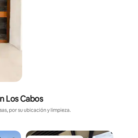
en Los Cabos
as, por su ubicación y limpieza.
Alojamie