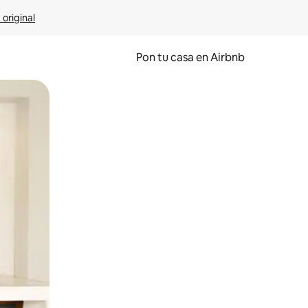
 original
Pon tu casa en Airbnb
o o desliza el dedo.