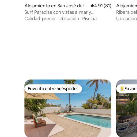
Alojamiento en San José del C
Calificación promedio:
4.91 (81)
Alojamien
abo
Surf Paradise con vistas al mar y
Ribera de
Concierge
Calidad-precio
·
Ubicación
·
Piscina
Ubicación
Favorito entre huéspedes
Favor
Favorito entre huéspedes
Favorito