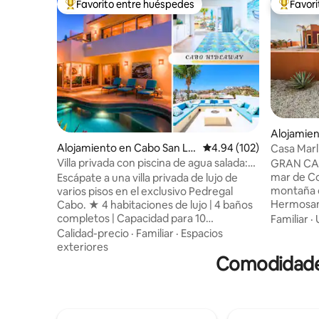
Favorito entre huéspedes
Favor
Favorito entre huéspedes preferido
Favorito
Alojamien
Alojamiento en Cabo San Lu
Calificación promedio: 
4.94 (102)
Casa Marl
cas
pie de pla
Villa privada con piscina de agua salada:
GRAN CAS
vistas, acceso al complejo turístico
mar de Cor
Escápate a una villa privada de lujo de
montaña d
varios pisos en el exclusivo Pedregal
Hermosam
Cabo. ★ 4 habitaciones de lujo | 4 baños
artísticos mexican
completos | Capacidad para 10
Familiar
·
colores qu
huéspedes ★ Oasis en el patio trasero:
Calidad-precio
·
Familiar
·
Espacios
hasta esta
piscina de agua salada de forma libre •
exteriores
día, disfr
Fogata a gas en el ambiente ★ Terraza
Comodidades
dormitori
panorámica con vista al océano: amplias
mesa de b
vistas al puerto deportivo, la playa y el
completo 
mar ★ Cocina de chef: encimeras de
estar. En e
granito de primera calidad y