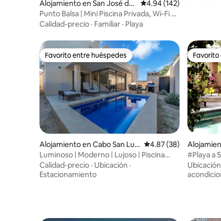
Alojamiento en San José del
Calificación promedio: 
4.94 (142)
conserje
Cabo
Punto Balsa | Mini Piscina Privada, Wi-Fi y
A/C
Calidad-precio
·
Familiar
·
Playa
Favorito entre huéspedes
Favorito
Favorito entre huéspedes
Favorito
Alojamiento en Cabo San Luc
Calificación promedio:
4.87 (38)
Alojamien
as
Cabo
Luminoso | Moderno | Lujoso | Piscina
#Playa a 5
privada
con 4+ do
Calidad-precio
·
Ubicación
·
Ubicación
Estacionamiento
acondici