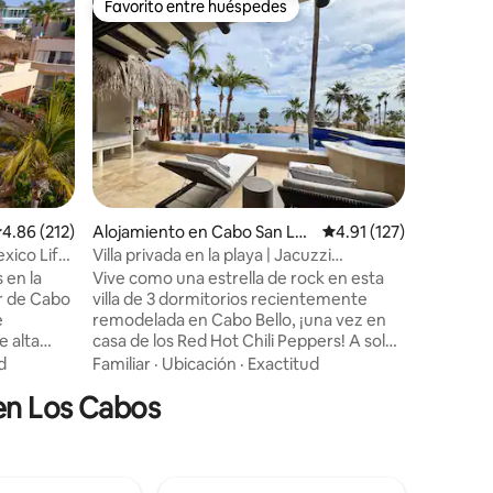
Favorito entre huéspedes
Favor
Favorito entre huéspedes
Favorit
cas
Casa Tequ
y a pie
Con vista
piscina p
Casa Tequ
Construid
comunida
Calidad-
podrás re
estar a p
centro de
playas, b
alificación promedio: 4.86 de 5, 212 reseñas
4.86 (212)
Alojamiento en Cabo San Luc
Calificación promedio:
4.91 (127)
restauran
as
tacos y e
xico Life”
Villa privada en la playa | Jacuzzi
taxis acu
climatizado | Vistas al mar
 en la
Vive como una estrella de rock en esta
excursio
r de Cabo
villa de 3 dormitorios recientemente
en alta m
remodelada en Cabo Bello, ¡una vez en
 alta
casa de los Red Hot Chili Peppers! A solo
ina
10 minutos del centro de Cabo, disfruta
d
Familiar
·
Ubicación
·
Exactitud
s de
de acceso privado a la playa, una piscina
en Los Cabos
acoa. La
climatizada y jacuzzi, y las
o
impresionantes vistas al mar. El lujo
rraza
moderno se encuentra con un ambiente
legendario en este exclusivo refugio.
 la
Perfecto para relajarse, celebrar o