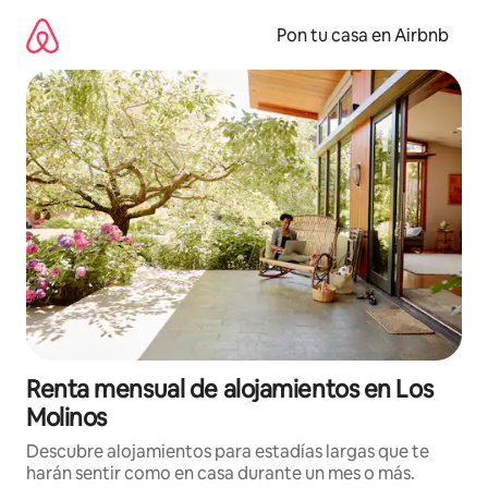
Omite
el
Pon tu casa en Airbnb
contenido
Renta mensual de alojamientos en Los
Molinos
Descubre alojamientos para estadías largas que te
harán sentir como en casa durante un mes o más.