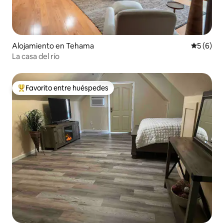
Alojamiento en Tehama
Calificac
5 (6)
La casa del río
Favorito entre huéspedes
Favorito entre huéspedes preferido