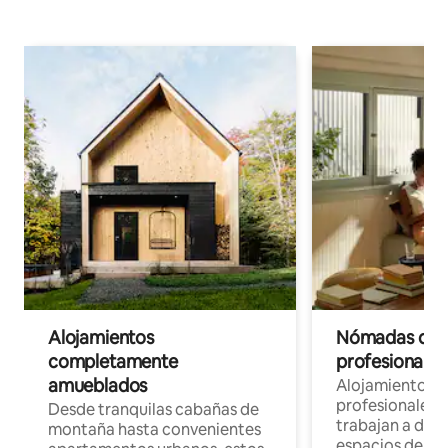
Alojamientos
Nómadas digit
completamente
profesionales 
amueblados
Alojamientos 
profesionales 
Desde tranquilas cabañas de
trabajan a dist
montaña hasta convenientes
espacios de tr