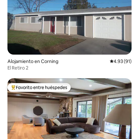
Alojamiento en Corning
Calificación 
4.93 (91)
El Retiro 2
Favorito entre huéspedes
Favorito entre huéspedes preferido