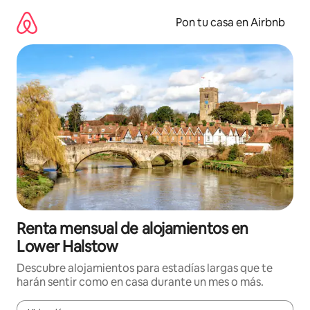
Omite
el
Pon tu casa en Airbnb
contenido
Renta mensual de alojamientos en
Lower Halstow
Descubre alojamientos para estadías largas que te
harán sentir como en casa durante un mes o más.