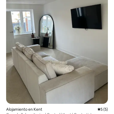
Alojamiento en Kent
Calificac
5 (5)