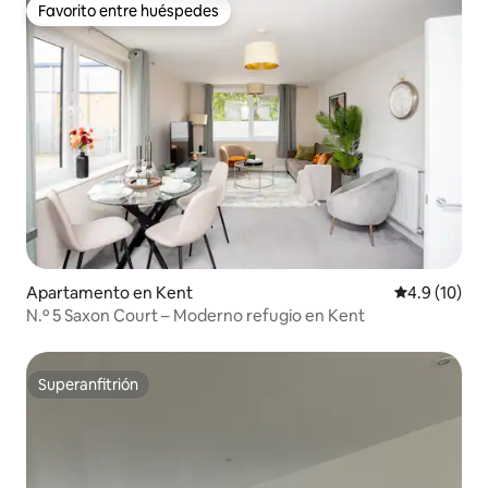
Favorito entre huéspedes
Favorito entre huéspedes
Apartamento en Kent
Calificación
4.9 (10)
N.º 5 Saxon Court – Moderno refugio en Kent
Superanfitrión
Superanfitrión