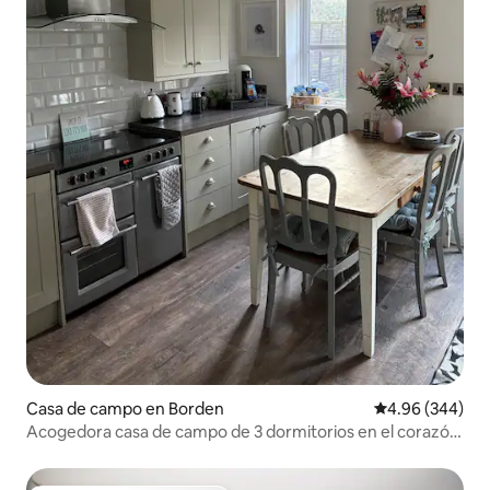
Casa de campo en Borden
Calificación pr
4.96 (344)
Acogedora casa de campo de 3 dormitorios en el corazón
de Kent