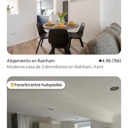
Alojamiento en Rainham
Calificación pr
4.96 (156)
Moderna casa de 2 dormitorios en Rainham, Kent
Favorito entre huéspedes
Favorito entre huéspedes preferido