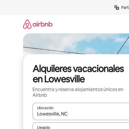
Omite
Part
el
contenido
Alquileres vacacionales
en Lowesville
Encuentra y reserva alojamientos únicos en
Airbnb
Ubicación
Cuando los resultados estén disponibles, navega co
Llegada