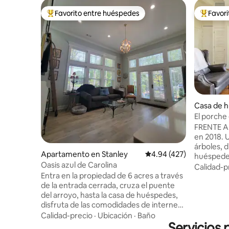
Favorito entre huéspedes
Favor
Favorito entre huéspedes preferido
Favorito
Casa de 
sville
El porche
​FRENTE A
en 2018. Ubicada en medio de los
árboles, 
Apartamento en Stanley
Calificación promedio: 
4.94 (427)
huéspedes
Oasis azul de Carolina
con cama
Calidad-p
Entra en la propiedad de 6 acres a través
con ducha
de la entrada cerrada, cruza el puente
totalment
del arroyo, hasta la casa de huéspedes,
un gran po
disfruta de las comodidades de internet
abovedado y lu
con wifi, cargador de vehículos eléctricos
la pesca, 
Calidad-precio
·
Ubicación
·
Baño
Tesla, área de patio delantero con
Servicios 
boating de