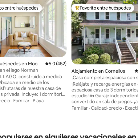
ito entre huéspedes
Favorito entre huéspedes
 entre huéspedes preferido
Favorito entre huéspedes prefe
huéspedes en Moore
Calificación promedio: 5.0 de 5, 452 reseñas
5.0 (452)
 en el lago Norman
Alojamiento en Cornelius
C
L LAGO, construido a medida
¡Casa completa espaciosa con s
juegos y patio enorme!
¡Relájate y recarga energías en
disfrutarás de nuestra casa de
espaciosa casa de 3 dormitorio
4.94 de 5, 427 reseñas
 privada. Incluye: 1 dormitorio
estudio! 🏡 Garaje independiente
 tamaño queen, baño completo
recio
·
Familiar
·
Playa
convertido en sala de juegos: ¡
, gran sala elegante con cocina
ping-pong, dardos y pop-a-shot
Familiar
·
Calidad-precio
·
Exact
e equipada. También incluye
¡Además, un ENORME patio arb
rche al aire libre con techo
vallado con senderos iluminado
ces del cielo. Disfruta de
Barbacoa de gas, chimenea. 🌳 Terraza
la natación, el kayak y el pedal
trasera cubierta para disfrutar 
populares en alquileres vacacionales en
sde el muelle del propietario.
nuestro refugio enclavado en u