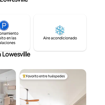
Admitimos hasta 2 perros, ninguna otra
ito
especie; se aplicará una tarifa por
 Cain
mascotas. Los huéspedes de 14 años o
fee y más
menos DEBEN usar un chaleco salvavidas
 5
en el estanque. Prohibido fumar.
s del lago
tes,
.
ionamiento
ito en las
Aire acondicionado
alaciones
 Lowesville
Favorito entre huéspedes
rido
Favorito entre huéspedes preferido