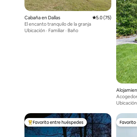
Cabaña en Dallas
Calificación promedio
5.0 (75)
El encanto tranquilo de la granja
Ubicación
·
Familiar
·
Baño
Alojamie
Acogedor 
Norman | 
Ubicación
Favorito entre huéspedes
Favorito
Favorito entre huéspedes preferido
Favorito