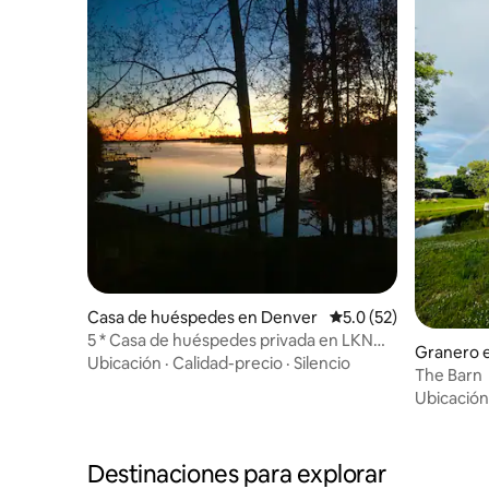
Casa de huéspedes en Denver
Calificación promedio
5.0 (52)
5 * Casa de huéspedes privada en LKN
Granero e
con acceso al muelle del lago
Ubicación
·
Calidad-precio
·
Silencio
The Barn
Ubicación
Destinaciones para explorar