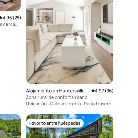
Calificación promedio: 4.96 de 5, 25 reseñas
4.96 (25)
os cerca
Alojamiento en Huntersville
Calificación promedio:
4.97 (36)
Zona rural de confort urbano
Ubicación
·
Calidad-precio
·
Patio trasero
Favorito entre huéspedes
rido
Favorito entre huéspedes