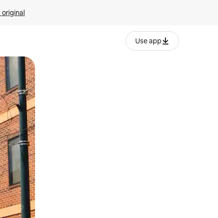
 original
Use app
o o desliza el dedo.