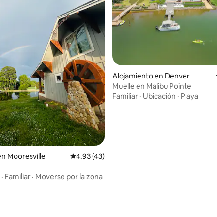
Alojamiento en Denver
Muelle en Malibu Pointe
Familiar
·
Ubicación
·
Playa
: 5.0 de 5, 52 reseñas
n Mooresville
Calificación promedio: 4.93 de 5, 43 reseñas
4.93 (43)
·
Familiar
·
Moverse por la zona