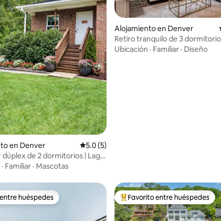
: 5.0 de 5, 75 reseñas
Alojamiento en Denver
Retiro tranquilo de 3 dormitori
de LKN
Ubicación
·
Familiar
·
Diseño
nto en Denver
Calificación promedio: 5.0 de 5, 5 reseñas
5.0 (5)
dúplex de 2 dormitorios | Lago
Charlotte | Tranquilo
·
Familiar
·
Mascotas
 entre huéspedes
Favorito entre huéspedes
 entre huéspedes
Favorito entre huéspedes prefe