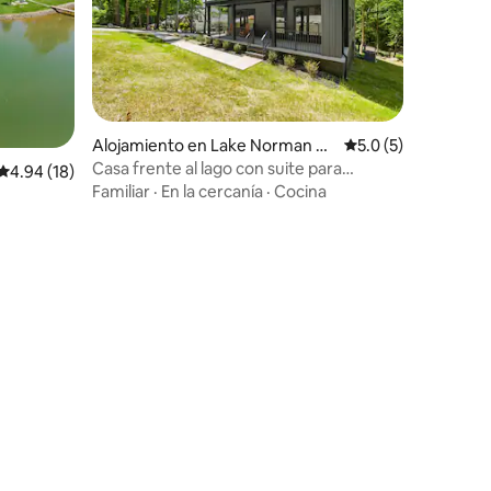
Alojamiento en Lake Norman of
Calificación promed
5.0 (5)
Catawba
Casa frente al lago con suite para
Calificación promedio: 4.94 de 5, 18 reseñas
4.94 (18)
invitados + kayaks y fogata
Familiar
·
En la cercanía
·
Cocina