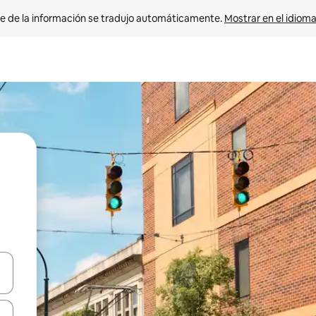
e de la información se tradujo automáticamente. 
Mostrar en el idioma
n las teclas de flecha hacia arriba y hacia abajo o explora con el tact