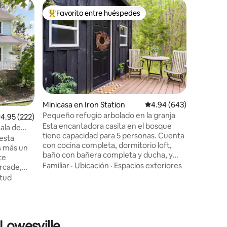
Casa del 
Favorito entre huéspedes
Favor
rido
Favorito entre huéspedes preferido
Favorit
Bañera d
del árbol
StayInOu
inolvidab
ubicada e
ofrece u
con una 
Familiar
·
relajante
naturaleza
burbujas 
Minicasa en Iron Station
Calificación promedio: 
4.94 (643)
hamaca o
Pequeño refugio arbolado en la granja
alificación promedio: 4.95 de 5, 222 reseñas
4.95 (222)
encantad
Esta encantadora casita en el bosque
s'mores 
ala de
tiene capacidad para 5 personas. Cuenta
cada det
 esta
con cocina completa, dormitorio loft,
seleccion
s más un
baño con bañera completa y ducha, y
espacio 
sala de estar. Puedes dormir
✔ Jacuzz
Familiar
·
Ubicación
·
Espacios exteriores
arcade,
cómodamente, disfrutar de preparar el
¡Más info
! 🎯
itud
desayuno con huevos frescos de granja,
olado
disfrutar del aire de la mañana desde la
s!
terraza, tomar café junto al estanque o
caminar por los senderos arbolados. La
de
 Lowesville
relajación y la sencillez te esperan aquí.
n barrio