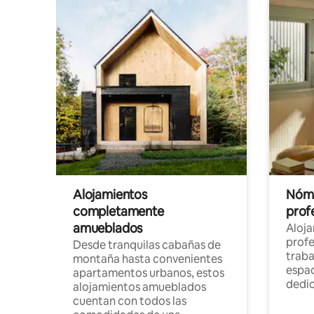
Alojamientos
Nóma
completamente
profe
amueblados
Aloj
profe
Desde tranquilas cabañas de
traba
montaña hasta convenientes
espac
apartamentos urbanos, estos
dedi
alojamientos amueblados
cuentan con todos las