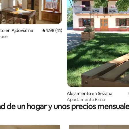
to en Ajdovščina
Calificación promedio: 4.98 de 5, 41 reseñas
4.98 (41)
ouse
4.98 de 5, 103 reseñas
Alojamiento en Sežana
Apartamento Brina
 de un hogar y unos precios mensuale