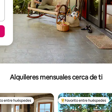
Alquileres mensuales cerca de ti
ito entre huéspedes
Favorito entre huéspedes
 entre huéspedes preferido
Favorito entre huéspedes prefe