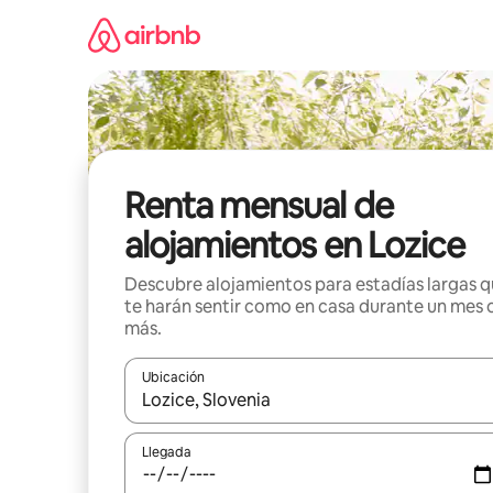
Omite
el
contenido
Renta mensual de
alojamientos en Lozice
Descubre alojamientos para estadías largas 
te harán sentir como en casa durante un mes 
más.
Ubicación
Cuando los resultados estén disponibles, navega co
Llegada