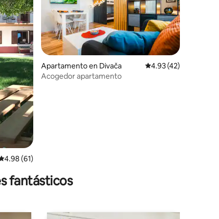
Apartamento en Divača
Calificación promedio:
4.93 (42)
Acogedor apartamento
Calificación promedio: 4.98 de 5, 61 reseñas
4.98 (61)
s fantásticos