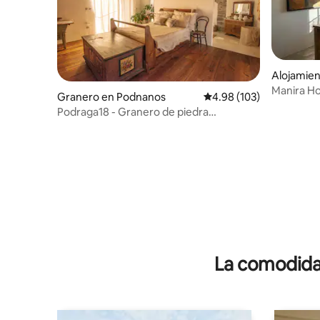
Alojamien
Manira H
Granero en Podnanos
Calificación promedio: 
4.98 (103)
Podraga18 - Granero de piedra
patrimonial
La comodidad