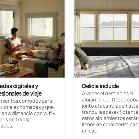
das digitales y
Delicia incluida
sionales de viaje
A veces el destino es el
alojamiento. Desde caba
amientos cómodos para
junto al acantilado hasta
sionales nómadas y que
tranquilas casas flotante
jan a distancia con wifi y
estos alojamientos están
ios de trabajo
llenos de características
cados.
únicas.