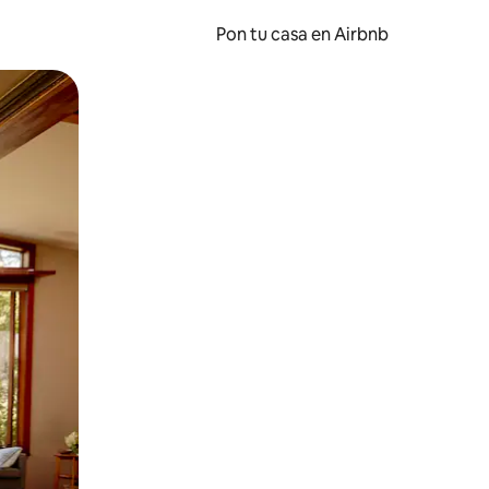
Pon tu casa en Airbnb
o o desliza el dedo.