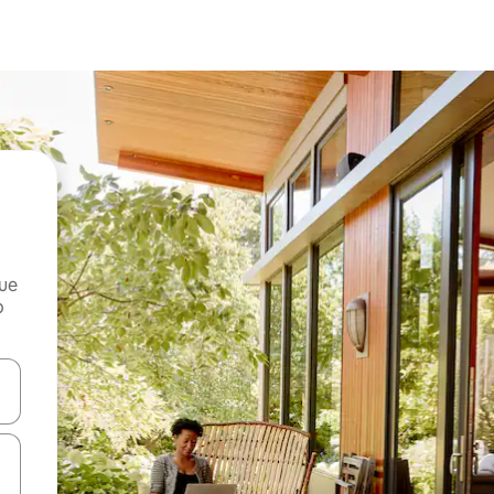
que
o
n las teclas de flecha hacia arriba y hacia abajo o explora con el tact