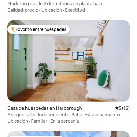
Moderno piso de 2 dormitorios en planta baja
Calidad-precio
·
Ubicación
·
Exactitud
Favorito entre huéspedes
Favorito entre huéspedes preferido
Casa de huéspedes en Harborough
Calificaci
5 (16)
Antiguo taller. Independiente. Patio. Estacionamiento.
Ubicación
·
Familiar
·
En la cercanía