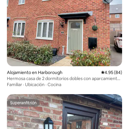
Alojamiento en Harborough
Calificación p
4.95 (84)
Hermosa casa de 2 dormitorios dobles con aparcamiento
gratuito
Familiar
·
Ubicación
·
Cocina
Superanfitrión
Superanfitrión