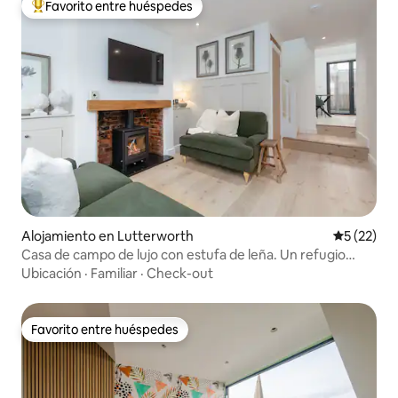
Favorito entre huéspedes
Favorito entre huéspedes preferido
Alojamiento en Lutterworth
Calificaci
5 (22)
Casa de campo de lujo con estufa de leña. Un refugio
perfecto
Ubicación
·
Familiar
·
Check-out
Favorito entre huéspedes
Favorito entre huéspedes