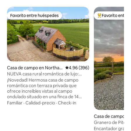
Favorito entre huéspedes
Favorito entre
Favorito entre huéspedes
Favorito entre hu
Casa de campo en Northa
Calificación promedio: 4.96 de 5
4.96 (396)
mptonshire
NUEVA casa rural romántica de lujo:
felicidad rural idílica
¡Novedad! Hermosa casa de campo
romántica con terraza privada que
ofrece increíbles vistas al campo
ondulado situado en una finca de 14
acres. • Tranquilidad y felicidad. • Fácil
Familiar
·
Calidad-precio
·
Check-in
acceso a la A14, M1 y M6. • A 10 minutos
de Market Harborough. • Cama tamaño
Casa de campo e
Super King (se puede dividir en 2
s Bosworth
Granero de Pitcher
individuales) • Sofá cama: 1 adulto o 2
y estufa de leña
Encantador grane
niños. Disfruta de: • Cocina totalmente