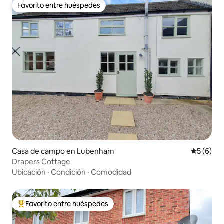
Favorito entre huéspedes
Favorito entre huéspedes
Casa de campo en Lubenham
Calificac
5 (6)
Drapers Cottage
Ubicación
·
Condición
·
Comodidad
Favorito entre huéspedes
Favorito entre huéspedes preferido