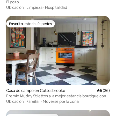
El pozo
Ubicación
·
Limpieza
·
Hospitalidad
Favorito entre huéspedes
Favorito entre huéspedes
Casa de campo en Cottesbrooke
Calificaci
5 (26)
Premio Muddy Stilettos a la mejor estancia boutique con
capacidad para 4 personas
Ubicación
·
Familiar
·
Moverse por la zona