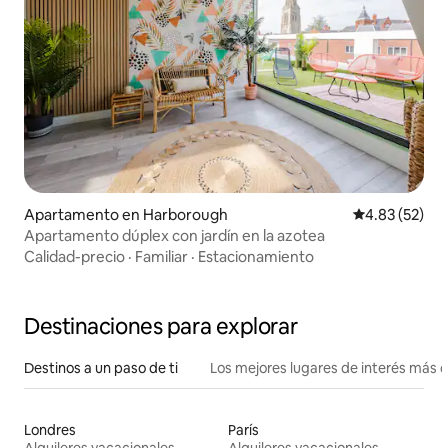
Apartamento en Harborough
Calificación 
4.83 (52)
Apartamento dúplex con jardín en la azotea
Calidad-precio
·
Familiar
·
Estacionamiento
Destinaciones para explorar
Destinos a un paso de ti
Los mejores lugares de interés más 
Londres
París
Alquileres vacacionales
Alquileres vacacionales