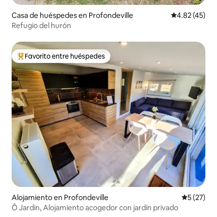
Casa de huéspedes en Profondeville
Calificación 
4.82 (45)
Refugio del hurón
Favorito entre huéspedes
Favorito entre huéspedes preferido
Alojamiento en Profondeville
Calificaci
5 (27)
Ô Jardin, Alojamiento acogedor con jardín privado