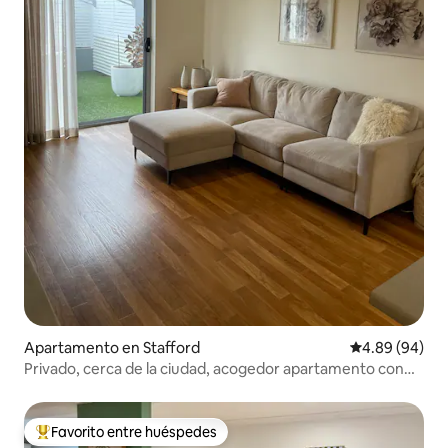
Apartamento en Stafford
Calificación p
4.89 (94)
Privado, cerca de la ciudad, acogedor apartamento con
aparcamiento.
Favorito entre huéspedes
Favorito entre huéspedes preferido