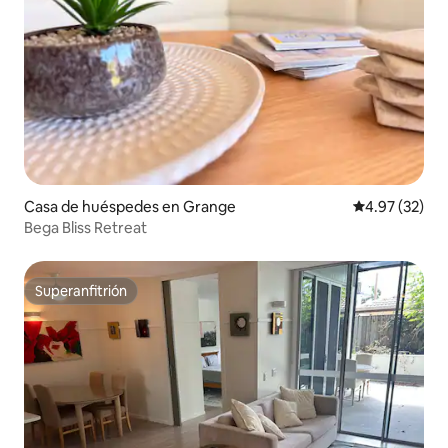
Casa de huéspedes en Grange
Calificación 
4.97 (32)
Bega Bliss Retreat
Superanfitrión
Superanfitrión