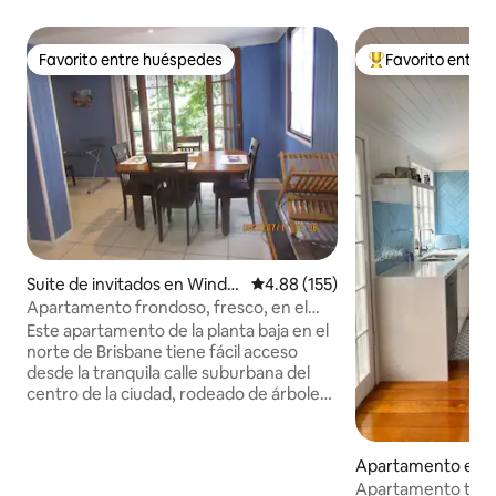
Favorito entre huéspedes
Favorito entre
Favorito entre huéspedes
Favorito entre hu
Suite de invitados en Winds
Calificación promedio: 4.88 de 5
4.88 (155)
or
Apartamento frondoso, fresco, en el
centro de la ciudad y autónomo.
Este apartamento de la planta baja en el
norte de Brisbane tiene fácil acceso
desde la tranquila calle suburbana del
centro de la ciudad, rodeado de árboles
frondosos y con aire acondicionado. Hay
aparcamiento fuera de la carretera. Está
a pocos pasos de una encantadora
Apartamento en 
cafetería y de la parada de autobús,
n
Apartamento tot