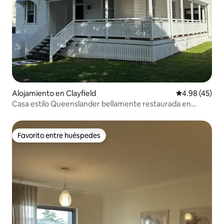
Alojamiento en Clayfield
Calificación 
4.98 (45)
Casa estilo Queenslander bellamente restaurada en
Clayfield
Favorito entre huéspedes
Favorito entre huéspedes