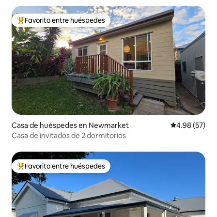
Favorito entre huéspedes
Favorito entre huéspedes preferido
Casa de huéspedes en Newmarket
Calificación p
4.98 (57)
Casa de invitados de 2 dormitorios
Favorito entre huéspedes
Favorito entre huéspedes preferido