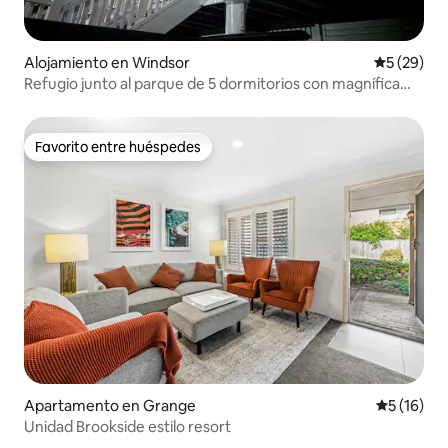
Alojamiento en Windsor
Calificaci
5 (29)
Refugio junto al parque de 5 dormitorios con magnífica
piscina profunda
Favorito entre huéspedes
Favorito entre huéspedes
Apartamento en Grange
Calificaci
5 (16)
Unidad Brookside estilo resort