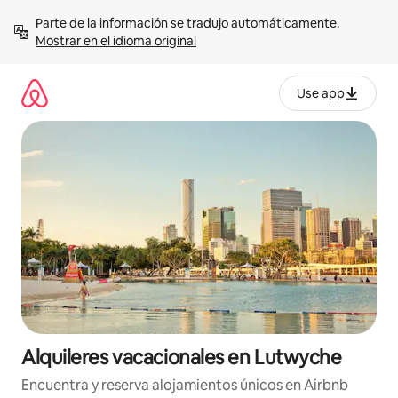
Omite
Parte de la información se tradujo automáticamente. 
el
Mostrar en el idioma original
contenido
Use app
Alquileres vacacionales en Lutwyche
Encuentra y reserva alojamientos únicos en Airbnb