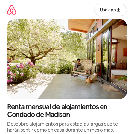
Omite
el
Use app
contenido
Renta mensual de alojamientos en
Condado de Madison
Descubre alojamientos para estadías largas que te
harán sentir como en casa durante un mes o más.