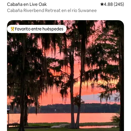
Cabaña en Live Oak
Calificación pr
4.88 (245)
Cabaña Riverbend Retreat en el río Suwanee
Favorito entre huéspedes
Favorito entre huéspedes preferido