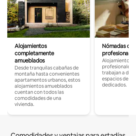
Alojamientos
Nómadas digit
completamente
profesionales 
amueblados
Alojamientos 
profesionales 
Desde tranquilas cabañas de
trabajan a dist
montaña hasta convenientes
espacios de tr
apartamentos urbanos, estos
dedicados.
alojamientos amueblados
cuentan con todos las
comodidades de una
vivienda.
Comodidades y ventajas para estadías