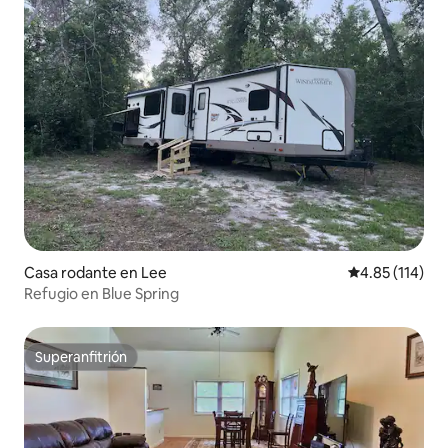
Casa rodante en Lee
Calificación p
4.85 (114)
Refugio en Blue Spring
Superanfitrión
Superanfitrión