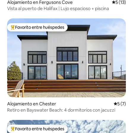
Alojamiento en Fergusons Cove
Calificaci
5 (13)
Vista al puerto de Halifax | Lujo espacioso + piscina
Favorito entre huéspedes
Favorito entre huéspedes preferido
Alojamiento en Chester
Calificac
5 (7)
Retiro en Bayswater Beach: 4 dormitorios con jacuzzi
Favorito entre huéspedes
Favorito entre huéspedes preferido