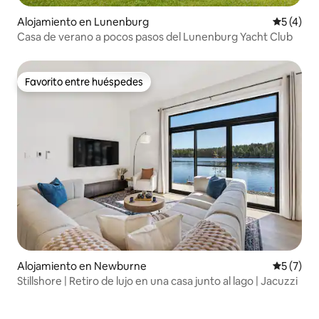
Alojamiento en Lunenburg
Calificac
5 (4)
Casa de verano a pocos pasos del Lunenburg Yacht Club
Favorito entre huéspedes
Favorito entre huéspedes
Alojamiento en Newburne
Calificac
5 (7)
Stillshore | Retiro de lujo en una casa junto al lago | Jacuzzi