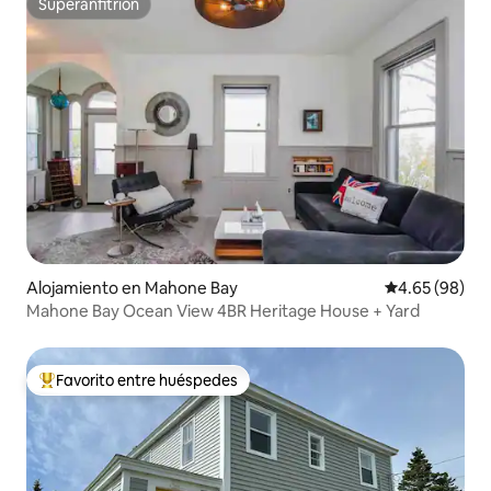
Superanfitrión
Superanfitrión
Alojamiento en Mahone Bay
Calificación p
4.65 (98)
Mahone Bay Ocean View 4BR Heritage House + Yard
Favorito entre huéspedes
Favorito entre huéspedes preferido