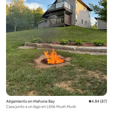
Alojamiento en Mahone Bay
Calificación p
4.84 (87)
Casa junto a un lago en Little Mush Mush