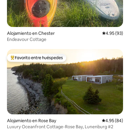
Alojamiento en Chester
Calificación p
4.95 (93)
Endeavour Cottage
Favorito entre huéspedes
Favorito entre huéspedes preferido
Alojamiento en Rose Bay
Calificación p
4.95 (84)
Luxury Oceanfront Cottage-Rose Bay, Lunenburg #2