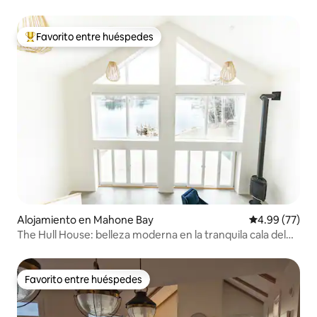
Favorito entre huéspedes
Favorito entre huéspedes preferido
Alojamiento en Mahone Bay
Calificación p
4.99 (77)
The Hull House: belleza moderna en la tranquila cala del
océano
Favorito entre huéspedes
Favorito entre huéspedes