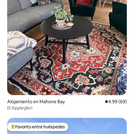
Alojamiento en Mahone Bay
Calificación p
4.99 (69)
El Appleglen
Favorito entre huéspedes
Favorito entre huéspedes preferido