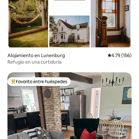
Alojamiento en Lunenburg
Calificación p
4.79 (156)
Refugio en una curtiduría
Favorito entre huéspedes
Favorito entre huéspedes preferido