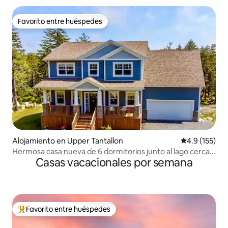
Favorito entre huéspedes
Favorito entre huéspedes
Alojamiento en Upper Tantallon
Calificación 
4.9 (155)
Hermosa casa nueva de 6 dormitorios junto al lago cerca
Casas vacacionales por semana
de Halifax
Favorito entre huéspedes
Favorito entre huéspedes preferido