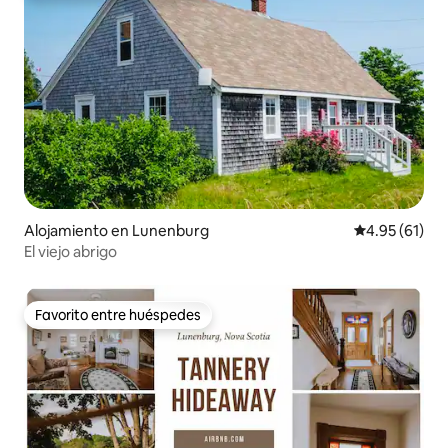
Alojamiento en Lunenburg
Calificación 
4.95 (61)
El viejo abrigo
Favorito entre huéspedes
Favorito entre huéspedes