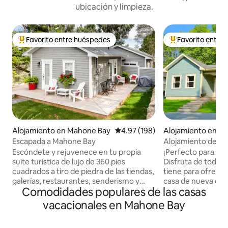
ubicación y limpieza.
Favorito entre huéspedes
Favorito entre
Favorito entre huéspedes preferido
Favorito entre hu
Alojamiento en Mahone Bay
Calificación promedio: 4.97 de 5
4.97 (198)
Alojamiento en M
Escapada a Mahone Bay
Alojamiento de luj
acogedoras en M
Escóndete y rejuvenece en tu propia
¡Perfecto para de
suite turística de lujo de 360 pies
Disfruta de todo 
cuadrados a tiro de piedra de las tiendas,
tiene para ofrece
galerías, restaurantes, senderismo y
casa de nueva con
Comodidades populares de las casas
ciclismo que ofrece la pintoresca bahía
pasos de muchos r
de Mahone. Esta suite turística de
una cervecería, mu
vacacionales en Mahone Bay
concepto abierto de nueva
casa tiene una lum
construcción, junto con «Getaway by
planta abierta con 