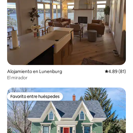
Alojamiento en Lunenburg
Calificación 
4.89 (81)
El mirador
Favorito entre huéspedes
Favorito entre huéspedes