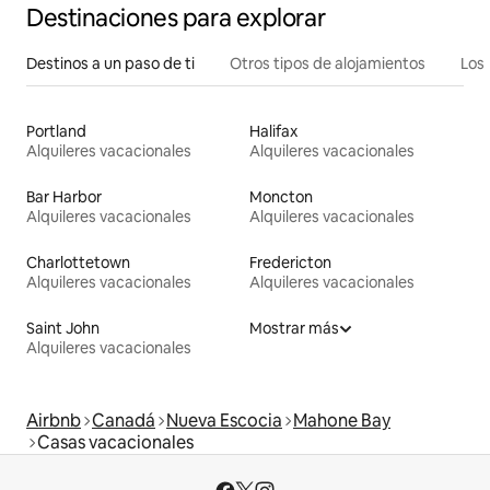
Destinaciones para explorar
Destinos a un paso de ti
Otros tipos de alojamientos
Los 
Portland
Halifax
Alquileres vacacionales
Alquileres vacacionales
Bar Harbor
Moncton
Alquileres vacacionales
Alquileres vacacionales
Charlottetown
Fredericton
Alquileres vacacionales
Alquileres vacacionales
Saint John
Mostrar más
Alquileres vacacionales
Airbnb
Canadá
Nueva Escocia
Mahone Bay
Casas vacacionales