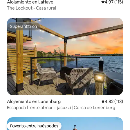
Alojamiento en LaHave
Calificación p
4.97 (115)
The Lookout - Casa rural
Superanfitrión
Superanfitrión
Alojamiento en Lunenburg
Calificación p
4.82 (113)
Escapada frente al mar + jacuzzi | Cerca de Lunenburg
Favorito entre huéspedes
Favorito entre huéspedes