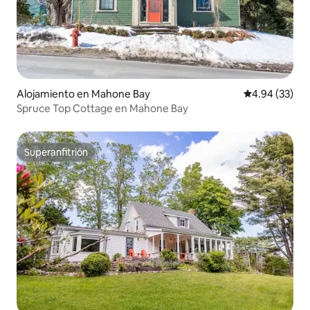
Alojamiento en Mahone Bay
Calificación p
4.94 (33)
Spruce Top Cottage en Mahone Bay
Superanfitrión
Superanfitrión