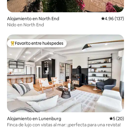
Alojamiento en North End
Calificación p
4.96 (137)
Nido en North End
Favorito entre huéspedes
Favorito entre huéspedes preferido
Alojamiento en Lunenburg
Calificaci
5 (20)
Finca de lujo con vistas al mar: ¡perfecta para una revista!