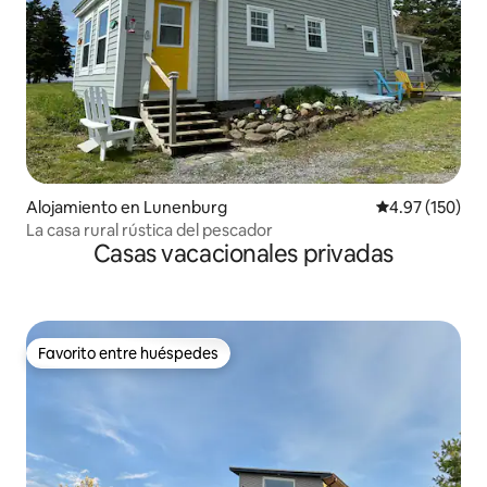
Alojamiento en Lunenburg
Calificación p
4.97 (150)
La casa rural rústica del pescador
Casas vacacionales privadas
Favorito entre huéspedes
Favorito entre huéspedes