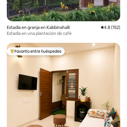
Estadía en granja en Kabbinahalli
Calificación 
4.8 (152)
Estadía en una plantación de café
Favorito entre huéspedes
Favorito entre huéspedes preferido