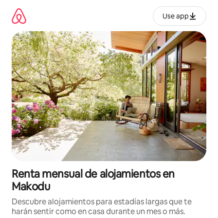
Omite
el
Use app
contenido
Renta mensual de alojamientos en
Makodu
Descubre alojamientos para estadías largas que te
harán sentir como en casa durante un mes o más.