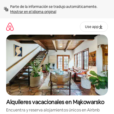
Omite
Parte de la información se tradujo automáticamente. 
el
Mostrar en el idioma original
contenido
Use app
Alquileres vacacionales en Mąkowarsko
Encuentra y reserva alojamientos únicos en Airbnb