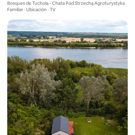
Bosques de Tuchola - Chata Pod Strzechą Agroturystyka
Familiar
·
Ubicación
·
TV