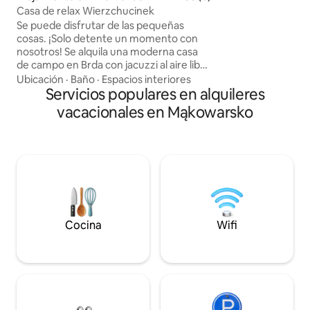
k
Casa de relax Wierzchucinek
panorámicas del h
estacionamiento e
Se puede disfrutar de las pequeñas
comodidades de pr
cosas. ¡Solo detente un momento con
la vida urbana en
nosotros! Se alquila una moderna casa
¡Reserva una escap
de campo en Brda con jacuzzi al aire libre
y un gran baño con bañera doble. La
Ubicación
·
Baño
·
Espacios interiores
casa se encuentra en el sendero
Servicios populares en alquileres
Wierzchucinski de los Cuatro Lagos. La
vacacionales en Mąkowarsko
playa recreativa principal está a unos
100-150 m de distancia. La propiedad se
encuentra en una colina, sin edificios
vecinos (hay otra casa de campo en
alquiler en la zona). La casa está
totalmente equipada. Hay un lugar para
una hoguera (madera incluida).
Ofrecemos 2 bicicletas bajo petición.
Cocina
Wifi