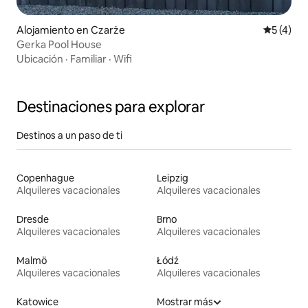
Alojamiento en Czarże
Calificac
5 (4)
Gerka Pool House
Ubicación
·
Familiar
·
Wifi
Destinaciones para explorar
Destinos a un paso de ti
Copenhague
Leipzig
Alquileres vacacionales
Alquileres vacacionales
Dresde
Brno
Alquileres vacacionales
Alquileres vacacionales
Malmö
Łódź
Alquileres vacacionales
Alquileres vacacionales
Katowice
Mostrar más