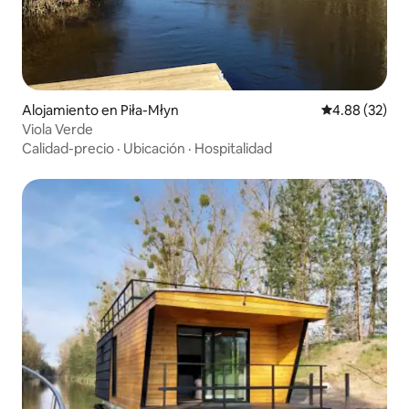
Alojamiento en Piła-Młyn
Calificación p
4.88 (32)
Viola Verde
Calidad-precio
·
Ubicación
·
Hospitalidad