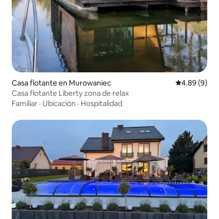
Casa flotante en Murowaniec
Calificación 
4.89 (9)
Casa flotante Liberty zona de relax
Familiar
·
Ubicación
·
Hospitalidad