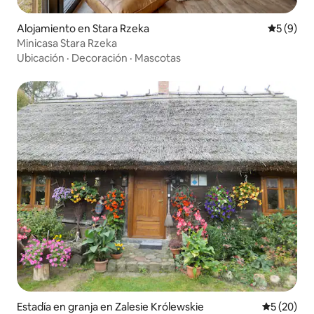
Alojamiento en Stara Rzeka
Calificac
5 (9)
Minicasa Stara Rzeka
Ubicación
·
Decoración
·
Mascotas
Estadía en granja en Zalesie Królewskie
Calificaci
5 (20)