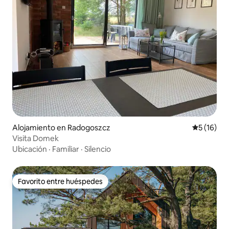
Alojamiento en Radogoszcz
Calificaci
5 (16)
Visita Domek
Ubicación
·
Familiar
·
Silencio
Favorito entre huéspedes
Favorito entre huéspedes