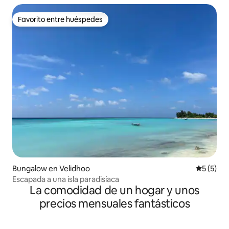
Favorito entre huéspedes
Favorito entre huéspedes
Bungalow en Velidhoo
Calificac
5 (5)
Escapada a una isla paradisíaca
La comodidad de un hogar y unos
precios mensuales fantásticos