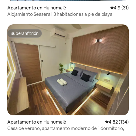
Apartamento en Hulhumalé
Calificación
4.9 (31)
Alojamiento Seasera | 3 habitaciones a pie de playa
Superanfitrión
Superanfitrión
Apartamento en Hulhumalé
Calificación p
4.82 (134)
Casa de verano, apartamento moderno de 1 dormitorio,