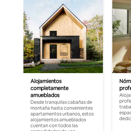
Alojamientos
Nóma
completamente
profe
amueblados
Aloj
profe
Desde tranquilas cabañas de
traba
montaña hasta convenientes
espac
apartamentos urbanos, estos
dedi
alojamientos amueblados
cuentan con todos las