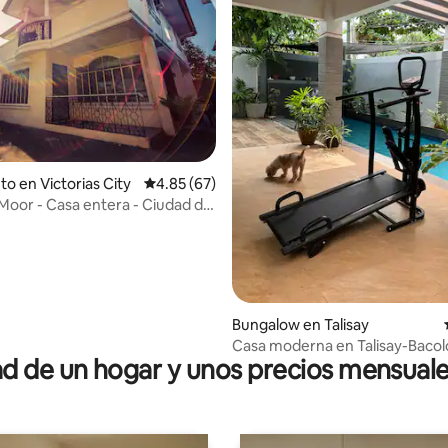
 4.95 de 5, 21 reseñas
to en Victorias City
Calificación promedio: 4.85 de 5, 67 reseñas
4.85 (67)
Moor - Casa entera - Ciudad de
Bungalow en Talisay
Casa moderna en Talisay-Bacol
 de un hogar y unos precios mensuale
piscina privada