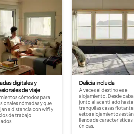
das digitales y
Delicia incluida
sionales de viaje
A veces el destino es el
alojamiento. Desde caba
amientos cómodos para
junto al acantilado hasta
sionales nómadas y que
tranquilas casas flotante
jan a distancia con wifi y
estos alojamientos están
ios de trabajo
llenos de características
cados.
únicas.