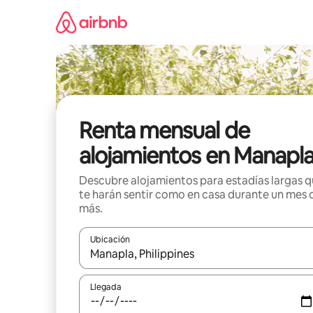
Omite
el
contenido
Renta mensual de
alojamientos en Manapl
Descubre alojamientos para estadías largas 
te harán sentir como en casa durante un mes 
más.
Ubicación
Cuando los resultados estén disponibles, navega co
Llegada