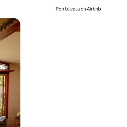
Pon tu casa en Airbnb
o o desliza el dedo.