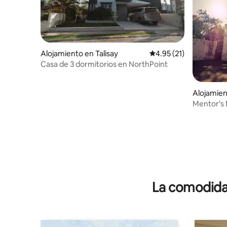
Alojamiento en Talisay
Calificación promedio:
4.95 (21)
Casa de 3 dormitorios en NorthPoint
Alojamien
Mentor's 
Victoria
La comodidad