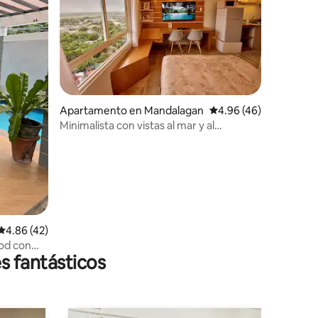
Apartamento en Mandalagan
Calificación promedio:
4.96 (46)
Minimalista con vistas al mar y al
horizonte Wifi ultrarrápido de 300 Mbps
Calificación promedio: 4.86 de 5, 42 reseñas
4.86 (42)
od con
s fantásticos