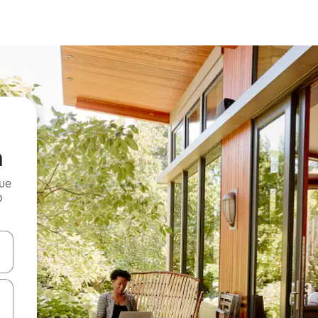
a
que
o
n las teclas de flecha hacia arriba y hacia abajo o explora con el tact