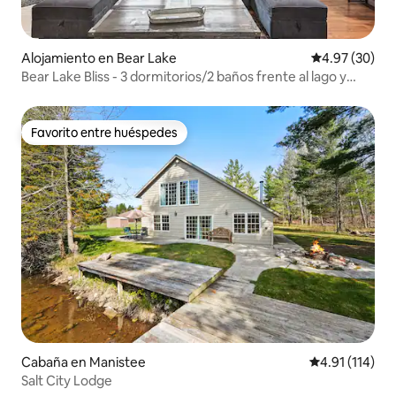
Alojamiento en Bear Lake
Calificación p
4.97 (30)
Bear Lake Bliss - 3 dormitorios/2 baños frente al lago y
muelle privado
Favorito entre huéspedes
Favorito entre huéspedes
Cabaña en Manistee
Calificación p
4.91 (114)
Salt City Lodge