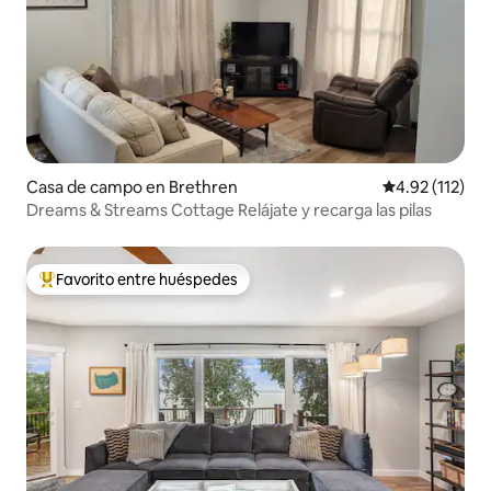
Casa de campo en Brethren
Calificación p
4.92 (112)
Dreams & Streams Cottage Relájate y recarga las pilas
Favorito entre huéspedes
Favorito entre huéspedes preferido