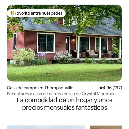
Favorito entre huéspedes
Favorito entre huéspedes preferido
Casa de campo en Thompsonville
Calificación pr
4.96 (197)
Encantadora casa de campo cerca de Crystal Mountain
La comodidad de un hogar y unos
Resort
precios mensuales fantásticos