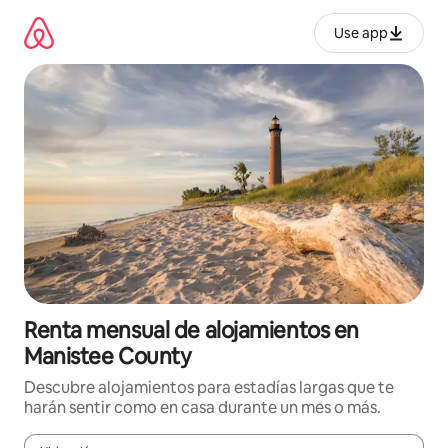
Omite
el
Use app
contenido
Renta mensual de alojamientos en
Manistee County
Descubre alojamientos para estadías largas que te
harán sentir como en casa durante un mes o más.