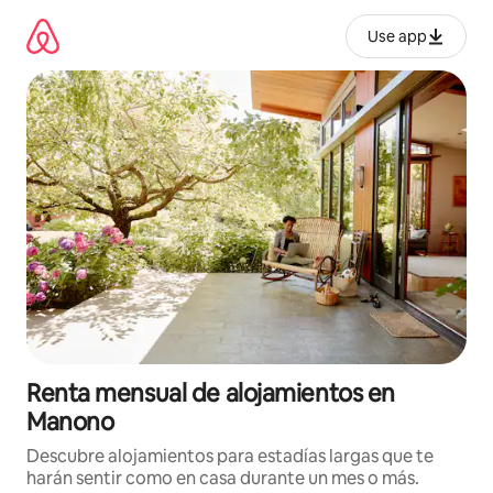
Omite
el
Use app
contenido
Renta mensual de alojamientos en
Manono
Descubre alojamientos para estadías largas que te
harán sentir como en casa durante un mes o más.