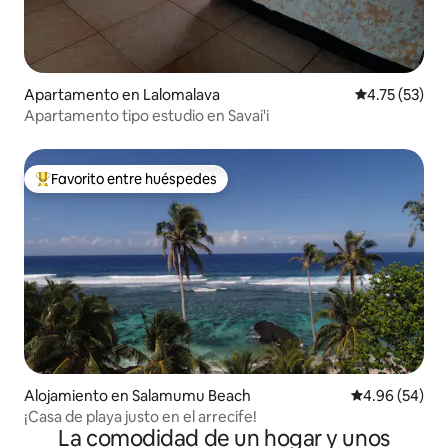
Apartamento en Lalomalava
Calificación 
4.75 (53)
Apartamento tipo estudio en Savai'i
Favorito entre huéspedes
Favorito entre huéspedes preferido
Alojamiento en Salamumu Beach
Calificación p
4.96 (54)
¡Casa de playa justo en el arrecife!
La comodidad de un hogar y unos