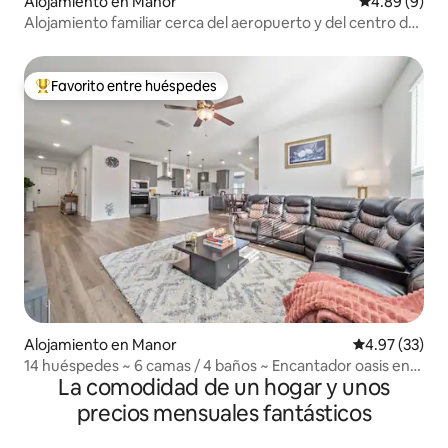
Alojamiento en Manor
Calificación 
4.89 (9)
Alojamiento familiar cerca del aeropuerto y del centro de
ATX
Favorito entre huéspedes
Favorito entre huéspedes preferido
Alojamiento en Manor
Calificación 
4.97 (33)
14 huéspedes ~ 6 camas / 4 baños ~ Encantador oasis en
La comodidad de un hogar y unos
una mansión
precios mensuales fantásticos