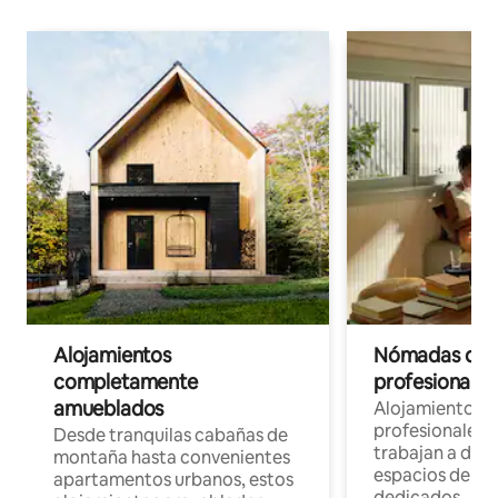
Alojamientos
Nómadas digit
completamente
profesionales 
amueblados
Alojamientos 
profesionales 
Desde tranquilas cabañas de
trabajan a dist
montaña hasta convenientes
espacios de tr
apartamentos urbanos, estos
dedicados.