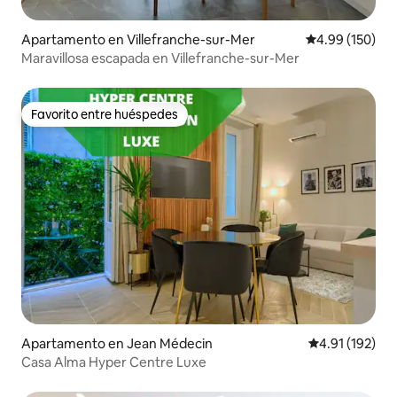
Apartamento en Villefranche-sur-Mer
Calificación pr
4.99 (150)
Maravillosa escapada en Villefranche-sur-Mer
Favorito entre huéspedes
Favorito entre huéspedes
Apartamento en Jean Médecin
Calificación p
4.91 (192)
Casa Alma Hyper Centre Luxe