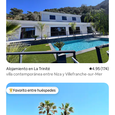
Alojamiento en La Trinité
Calificación p
4.95 (174)
villa contemporánea entre Niza y Villefranche-sur-Mer
Favorito entre huéspedes
Favorito entre huéspedes preferido