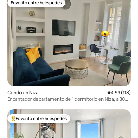
Favorito entre huéspedes
Favorito entre huéspedes
Condo en Niza
Calificación p
4.93 (118)
Encantador departamento de 1 dormitorio en Niza, a 300
m de la playa
Favorito entre huéspedes
Favorito entre huéspedes preferido