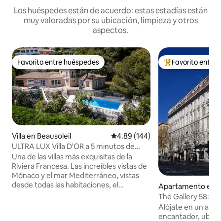
Los huéspedes están de acuerdo: estas estadías están
muy valoradas por su ubicación, limpieza y otros
aspectos.
Favorito entre huéspedes
Favorito entre
Favorito entre huéspedes
Favorito entre hu
Villa en Beausoleil
Calificación promedio: 4.89 de 5
4.89 (144)
ULTRA LUX Villa D'OR a 5 minutos de
Montecarlo, Mónaco
Una de las villas más exquisitas de la
Riviera Francesa. Las increíbles vistas de
Mónaco y el mar Mediterráneo, vistas
desde todas las habitaciones, el
Apartamento en 
ambiente, el espacio al aire libre con el
cin
The Gallery 58: luj
enorme jardín y la piscina harán que tu
Avenue
Alójate en un apa
estancia, ¡una que nunca olvidarás! Las
encantador, ubicad