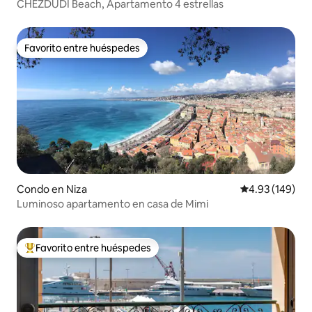
CHEZDUDI Beach, Apartamento 4 estrellas
Favorito entre huéspedes
Favorito entre huéspedes
Condo en Niza
Calificación pr
4.93 (149)
Luminoso apartamento en casa de Mimi
Favorito entre huéspedes
Favorito entre huéspedes preferido