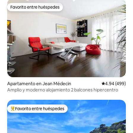
Favorito entre huéspedes
Favorito entre huéspedes
Apartamento en Jean Médecin
Calificación pr
4.94 (499)
Amplio y moderno alojamiento 2 balcones hipercentro
Favorito entre huéspedes
Favorito entre huéspedes preferido