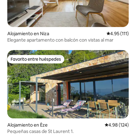
Alojamiento en Niza
Calificación p
4.95 (111)
Elegante apartamento con balcón con vistas al mar
Favorito entre huéspedes
Favorito entre huéspedes
Alojamiento en Èze
Calificación pr
4.98 (124)
Pequeñas casas de St Laurent 1.