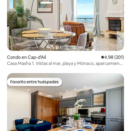
Condo en Cap-d'Ail
Calificación pr
4.98 (201)
Casa Masha 1. Vistas al mar, playa y Mónaco, aparcamiento
gratuito
Favorito entre huéspedes
Favorito entre huéspedes