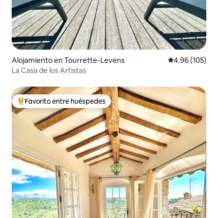
Alojamiento en Tourrette-Levens
Calificación pr
4.96 (105)
La Casa de los Artistas
Favorito entre huéspedes
Favorito entre huéspedes preferido