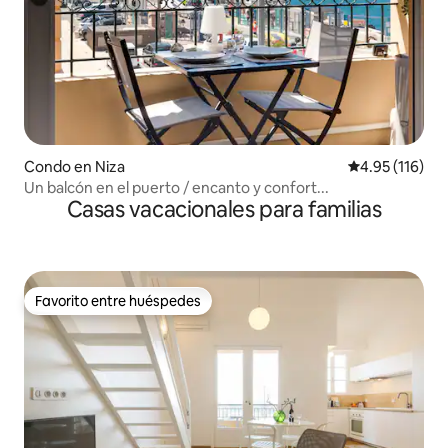
Condo en Niza
Calificación p
4.95 (116)
Un balcón en el puerto / encanto y confort...
Casas vacacionales para familias
Favorito entre huéspedes
Favorito entre huéspedes