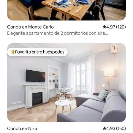
Condo en Monte Carlo
Calificación p
4.97 (120)
Elegante apartamento de 2 dormitorios con aire
acondicionado en Món
Favorito entre huéspedes
Favorito entre huéspedes preferido
Condo en Niza
Calificación p
4.93 (150)