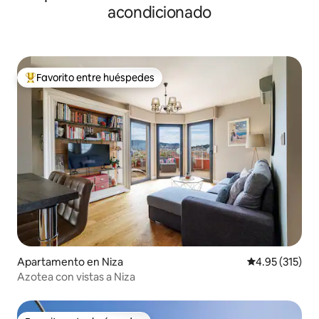
acondicionado
Favorito entre huéspedes
Favorito entre huéspedes preferido
Apartamento en Niza
Calificación p
4.95 (315)
Azotea con vistas a Niza