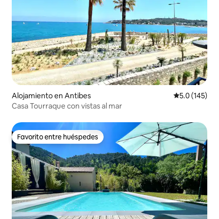
Alojamiento en Antibes
Calificación 
5.0 (145)
Casa Tourraque con vistas al mar
Favorito entre huéspedes
Favorito entre huéspedes