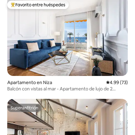
Favorito entre huéspedes
Favorito entre huéspedes preferido
Apartamento en Niza
Calificación p
4.99 (73)
Balcón con vistas al mar - Apartamento de lujo de 2
dormitorios
Superanfitrión
Superanfitrión