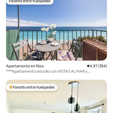
Favorito entre huéspedes
Favorito entre huéspedes
Apartamento en Niza
Calificación pr
4.97 (354)
****Apartamento estudio con VISTAS AL MAR y
BALCÓN****
Favorito entre huéspedes
Favorito entre huéspedes preferido