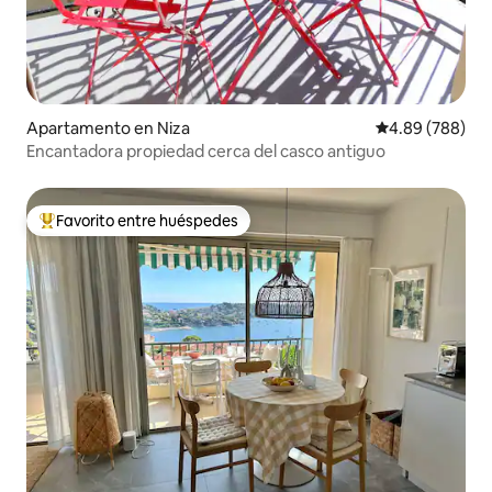
Apartamento en Niza
Calificación pr
4.89 (788)
Encantadora propiedad cerca del casco antiguo
Favorito entre huéspedes
Favorito entre huéspedes preferido