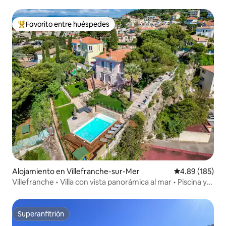
Favorito entre huéspedes
Favorito entre huéspedes preferido
Alojamiento en Villefranche-sur-Mer
Calificación pr
4.89 (185)
Villefranche • Villa con vista panorámica al mar • Piscina y
aire acondicionado
Superanfitrión
Superanfitrión