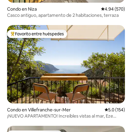
Condo en Niza
Calificación pr
4.94 (570)
Casco antiguo, apartamento de 2 habitaciones, terraza
Favorito entre huéspedes
Favorito entre huéspedes preferido
Condo en Villefranche-sur-Mer
Calificación 
5.0 (154)
¡NUEVO APARTAMENTO! Increíbles vistas al mar, Eze
Village