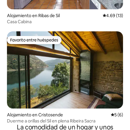
Alojamiento en Ribas de Sil
Calificación 
4.69 (13)
Casa Cabina
Favorito entre huéspedes
Favorito entre huéspedes
Alojamiento en Cristosende
Calificac
5 (6)
Duerme a orillas del Sil en plena Ribeira Sacra
La comodidad de un hogar y unos