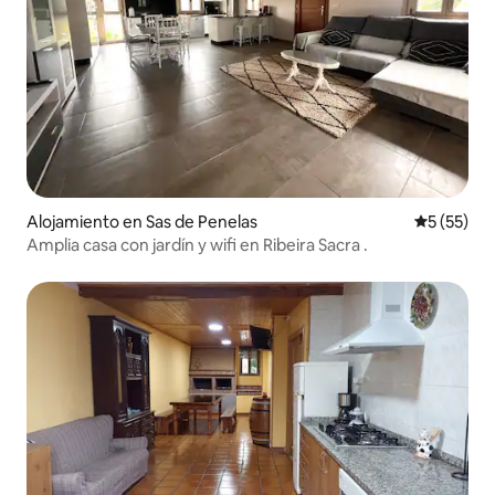
Alojamiento en Sas de Penelas
Calificaci
5 (55)
Amplia casa con jardín y wifi en Ribeira Sacra .