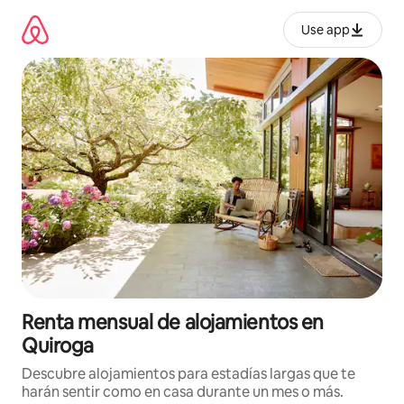
Omite
el
Use app
contenido
Renta mensual de alojamientos en
Quiroga
Descubre alojamientos para estadías largas que te
harán sentir como en casa durante un mes o más.