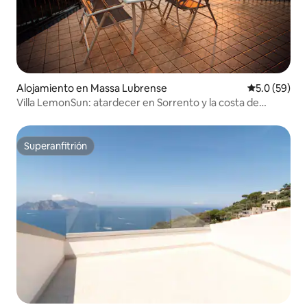
Alojamiento en Massa Lubrense
Calificación
5.0 (59)
Villa LemonSun: atardecer en Sorrento y la costa de
Amalfi
Superanfitrión
Superanfitrión