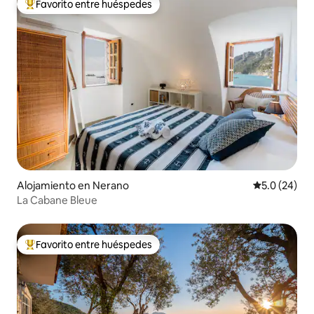
Favorito entre huéspedes
Favorito entre huéspedes preferido
Alojamiento en Nerano
Calificación
5.0 (24)
La Cabane Bleue
Favorito entre huéspedes
Favorito entre huéspedes preferido