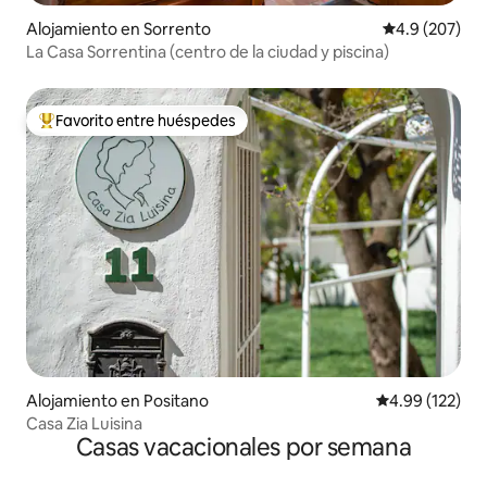
Alojamiento en Sorrento
Calificación p
4.9 (207)
La Casa Sorrentina (centro de la ciudad y piscina)
Favorito entre huéspedes
Favorito entre huéspedes preferido
Alojamiento en Positano
Calificación p
4.99 (122)
Casa Zia Luisina
Casas vacacionales por semana