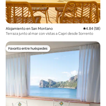
Alojamiento en San Montano
Calificación p
4.84 (58)
Terraza junto al mar con vistas a Capri desde Sorrento
Favorito entre huéspedes
Favorito entre huéspedes