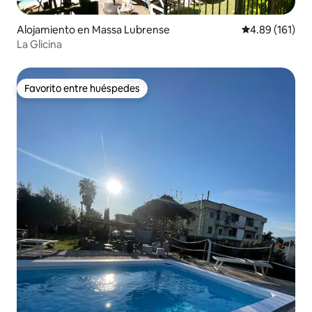
Alojamiento en Massa Lubrense
Calificación p
4.89 (161)
La Glicina
Favorito entre huéspedes
Favorito entre huéspedes