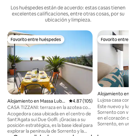
Los huéspedes están de acuerdo: estas casas tienen
excelentes calificaciones, entre otras cosas, por su
ubicación y limpieza.
Favorito entre huéspedes
Favorito entre h
Favorito entre huéspedes
Favorito entre h
Alojamiento en So
Lujosa casa con vis
Alojamiento en Massa Lubre
Calificación promedio: 4.87 de 5
4.87 (105)
el centro de Sorre
Este nuevo y lujo
nse
CASA TIZZANI: terraza en la azotea con
Sorrento con vista
vistas al mar en el centro
Acogedora casa ubicada en el centro de
en el corazón del 
Sant'Agata sui Due Golfi. ¡Gracias a su
Sorrento, en una c
posición estratégica, es la base ideal para
hermosa, donde p
explorar la península de Sorrento y la
algunas de las per