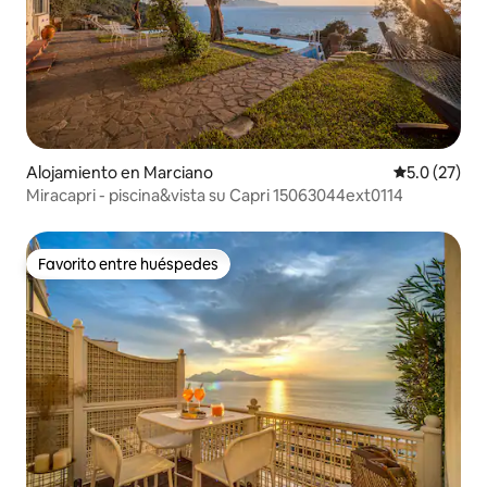
Alojamiento en Marciano
Calificación
5.0 (27)
Miracapri - piscina&vista su Capri 15063044ext0114
Favorito entre huéspedes
Favorito entre huéspedes