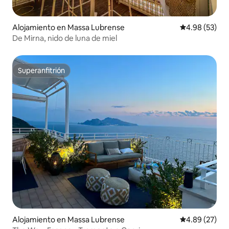
Alojamiento en Massa Lubrense
Calificación p
4.98 (53)
De Mirna, nido de luna de miel
Superanfitrión
Superanfitrión
Alojamiento en Massa Lubrense
Calificación p
4.89 (27)