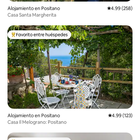
Alojamiento en Positano
Calificación pr
4.99 (258)
Casa Santa Margherita
Favorito entre huéspedes
Favorito entre huéspedes preferido
Alojamiento en Positano
Calificación p
4.99 (123)
Casa Il Melograno: Positano