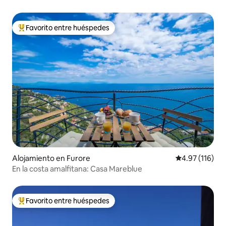
Favorito entre huéspedes
Favorito entre huéspedes preferido
Alojamiento en Furore
Calificación p
4.97 (116)
En la costa amalfitana: Casa Mareblue
Favorito entre huéspedes
Favorito entre huéspedes preferido