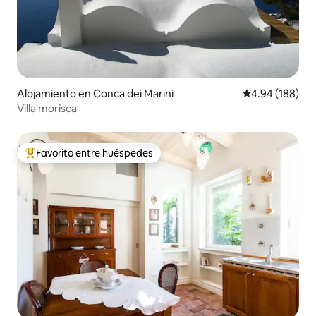
Alojamiento en Conca dei Marini
Calificación pr
4.94 (188)
Villa morisca
Favorito entre huéspedes
Favorito entre huéspedes preferido