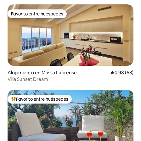
Favorito entre huéspedes
Favorito entre huéspedes
Alojamiento en Massa Lubrense
Calificación p
4.98 (63)
Villa Sunset Dream
Favorito entre huéspedes
Favorito entre huéspedes preferido