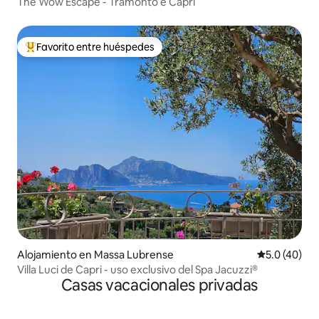
The Wow Escape - Tramonto e Capri
Favorito entre huéspedes
Favorito entre huéspedes preferido
Alojamiento en Massa Lubrense
Calificación
5.0 (40)
Villa Luci de Capri - uso exclusivo del Spa Jacuzzi®
Casas vacacionales privadas