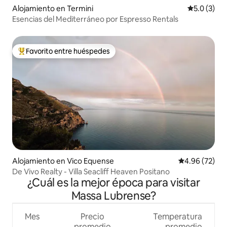
Alojamiento en Termini
Calificació
5.0 (3)
Esencias del Mediterráneo por Espresso Rentals
Favorito entre huéspedes
Favorito entre huéspedes preferido
Alojamiento en Vico Equense
Calificación p
4.96 (72)
De Vivo Realty - Villa Seacliff Heaven Positano
¿Cuál es la mejor época para visitar
Massa Lubrense?
Mes
Precio
Temperatura
promedio
promedio