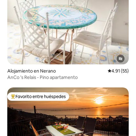
Alojamiento en Nerano
Calificación 
4.91 (55)
AnCo 's Relais - Pino apartamento
Favorito entre huéspedes
Favorito entre huéspedes preferido