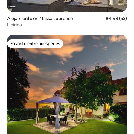
Alojamiento en Massa Lubrense
Calificación p
4.98 (53)
Libirina
Favorito entre huéspedes
Favorito entre huéspedes