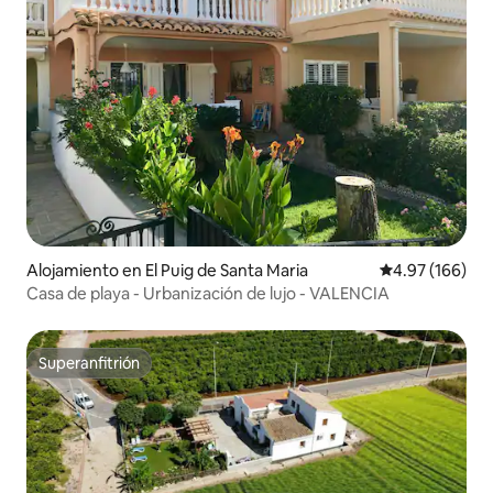
Alojamiento en El Puig de Santa Maria
Calificación pr
4.97 (166)
Casa de playa - Urbanización de lujo - VALENCIA
Superanfitrión
Superanfitrión