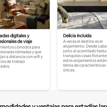
das digitales y
Delicia incluida
sionales de viaje
A veces el destino es el
alojamiento. Desde caba
amientos cómodos para
junto al acantilado hasta
sionales nómadas y que
tranquilas casas flotante
jan a distancia con wifi y
estos alojamientos están
ios de trabajo
llenos de características
cados.
únicas.
modidades y ventajas para estadías lar