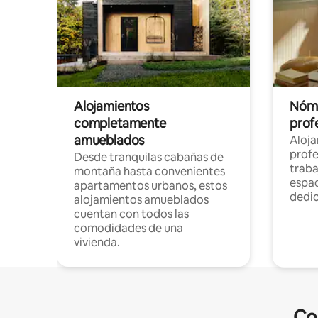
Alojamientos
Nóma
completamente
profe
amueblados
Aloj
profe
Desde tranquilas cabañas de
traba
montaña hasta convenientes
espac
apartamentos urbanos, estos
dedi
alojamientos amueblados
cuentan con todos las
comodidades de una
vivienda.
Co