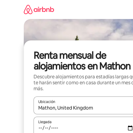
Omite
el
contenido
Renta mensual de
alojamientos en Mathon
Descubre alojamientos para estadías largas 
te harán sentir como en casa durante un mes 
más.
Ubicación
Cuando los resultados estén disponibles, navega co
Llegada