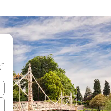
que
o
n las teclas de flecha hacia arriba y hacia abajo o explora con el tact