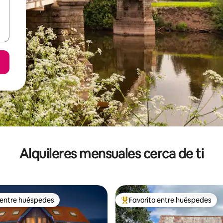
Alquileres mensuales cerca de ti
 entre huéspedes
Favorito entre huéspedes
 entre huéspedes
Favorito entre huéspedes prefe