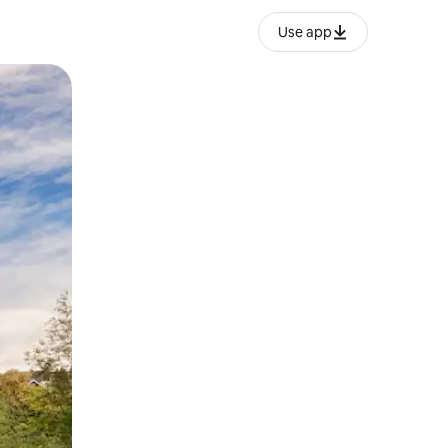
Use app
o o desliza el dedo.