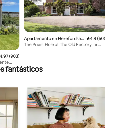
Apartamento en Herefordshir
Calificación promedio
4.9 (60)
e
The Priest Hole at The Old Rectory, nr
Malvern
alificación promedio: 4.97 de 5, 903 reseñas
4.97 (903)
mente
s fantásticos