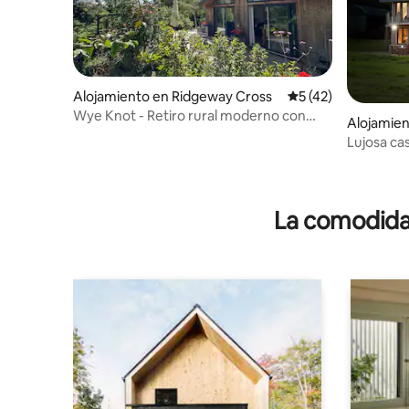
Alojamiento en Ridgeway Cross
Calificación promed
5 (42)
Wye Knot - Retiro rural moderno con
Alojamie
vistas
Lujosa ca
yurta y ja
La comodidad