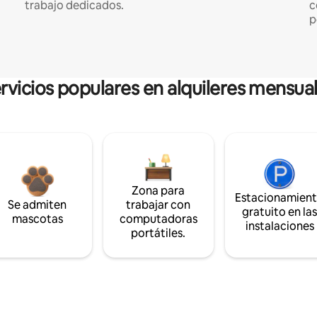
trabajo dedicados.
c
p
rvicios populares en alquileres mensua
Zona para
Estacionamien
Se admiten
trabajar con
gratuito en la
mascotas
computadoras
instalaciones
portátiles.