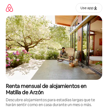
Omite
el
Use app
contenido
Renta mensual de alojamientos en
Matilla de Arzón
Descubre alojamientos para estadías largas que te
harán sentir como en casa durante un mes o más.