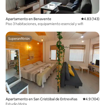
Apartamento en Benavente
Calificación p
4.83 (143)
Piso 3 habitaciones, equipamiento esencial y wifi
Superanfitrión
Superanfitrión
Apartamento en San Cristóbal de Entreviñas
Calificación 
4.9 (104)
Estudio Mota