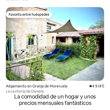
Favorito entre huéspedes
Favorito entre huéspedes
Alojamiento en Granja de Moreruela
Calificación
4.9 (41)
La Lechería de Daniela
La comodidad de un hogar y unos
precios mensuales fantásticos