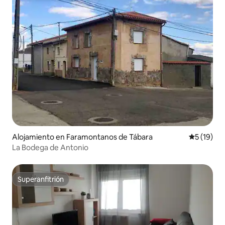
Alojamiento en Faramontanos de Tábara
Calificaci
5 (19)
La Bodega de Antonio
Superanfitrión
Superanfitrión